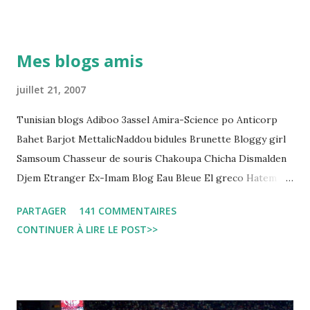
Pour s'approfondir dans le sujet: Lire L'etude du Labo
démocratique intitulée : "Arrestation, garde à vue, et
détention préventive: Analyse du cadre juridique tunisien au
Mes blogs amis
regard des Lignes directrices Luanda"
juillet 21, 2007
Tunisian blogs Adiboo 3assel Amira-Science po Anticorp
Bahet Barjot MettalicNaddou bidules Brunette Bloggy girl
Samsoum Chasseur de souris Chakoupa Chicha Dismalden
Djem Etranger Ex-Imam Blog Eau Bleue El greco Hatem
jojo ben jojo Jean Ken Kahloucha Diary Khanouf K-Max
PARTAGER
141 COMMENTAIRES
Leila fi amarikia Little Sarah American girl Massir mots a
CONTINUER À LIRE LE POST>>
dire Mouch ex Mazzika Tun...