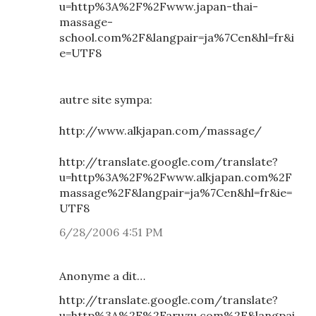
u=http%3A%2F%2Fwww.japan-thai-
massage-
school.com%2F&langpair=ja%7Cen&hl=fr&i
e=UTF8
autre site sympa:
http://www.alkjapan.com/massage/
http://translate.google.com/translate?
u=http%3A%2F%2Fwww.alkjapan.com%2F
massage%2F&langpair=ja%7Cen&hl=fr&ie=
UTF8
6/28/2006 4:51 PM
Anonyme a dit…
http://translate.google.com/translate?
u=http%3A%2F%2Faruzu.com%2F&langpai