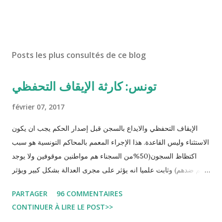
Posts les plus consultés de ce blog
تونس: كارثة الإيقاف التحفظي
février 07, 2017
الإيقاف التحفظي والايداع بالسجن قبل إصدار الحكم يجب ان يكون
الاستثناء وليس القاعدة. هذا الإجراء المعمم بالمحاكم التونسية هو سبب
اكتظاظ السجون(50%من السجناء هم مواطنين موقوفين ولا يوجد
حكم ضدهم) وثابت علميا انه يؤثر على مجرى العدالة بشكل كبير ويؤثر
سلبا على الأحكام فنادرا ما يحكم الموقوف بالبراءة او بمدة اقصر من
PARTAGER
96 COMMENTAIRES
التي قضاها تحفظيا . هذه الممارسات تسبب كوارث اجتماعية واقتصادية
CONTINUER À LIRE LE POST>>
و تجعل المواطن يحقد على المنظومة القضائية و يحس بالظلم و القهر