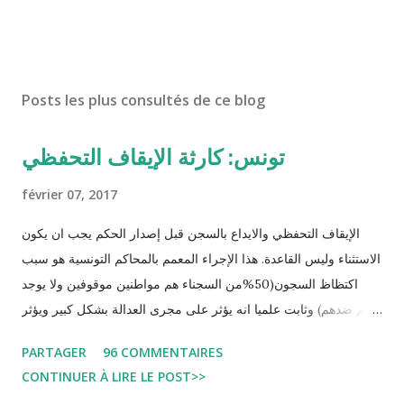
Posts les plus consultés de ce blog
تونس: كارثة الإيقاف التحفظي
février 07, 2017
الإيقاف التحفظي والايداع بالسجن قبل إصدار الحكم يجب ان يكون
الاستثناء وليس القاعدة. هذا الإجراء المعمم بالمحاكم التونسية هو سبب
اكتظاظ السجون(50%من السجناء هم مواطنين موقوفين ولا يوجد
حكم ضدهم) وثابت علميا انه يؤثر على مجرى العدالة بشكل كبير ويؤثر
سلبا على الأحكام فنادرا ما يحكم الموقوف بالبراءة او بمدة اقصر من
PARTAGER
96 COMMENTAIRES
التي قضاها تحفظيا . هذه الممارسات تسبب كوارث اجتماعية واقتصادية
CONTINUER À LIRE LE POST>>
و تجعل المواطن يحقد على المنظومة القضائية و يحس بالظلم و القهر