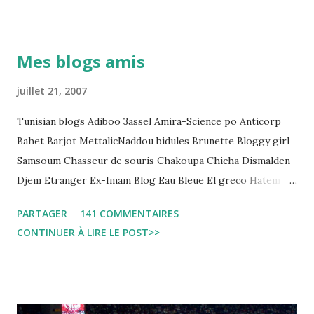
Pour s'approfondir dans le sujet: Lire L'etude du Labo
démocratique intitulée : "Arrestation, garde à vue, et
détention préventive: Analyse du cadre juridique tunisien au
Mes blogs amis
regard des Lignes directrices Luanda"
juillet 21, 2007
Tunisian blogs Adiboo 3assel Amira-Science po Anticorp
Bahet Barjot MettalicNaddou bidules Brunette Bloggy girl
Samsoum Chasseur de souris Chakoupa Chicha Dismalden
Djem Etranger Ex-Imam Blog Eau Bleue El greco Hatem
jojo ben jojo Jean Ken Kahloucha Diary Khanouf K-Max
PARTAGER
141 COMMENTAIRES
Leila fi amarikia Little Sarah American girl Massir mots a
CONTINUER À LIRE LE POST>>
dire Mouch ex Mazzika Tun...