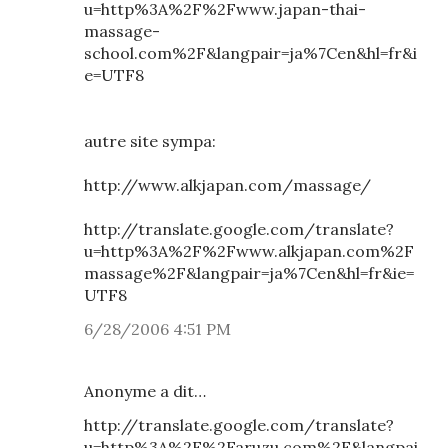
u=http%3A%2F%2Fwww.japan-thai-
massage-
school.com%2F&langpair=ja%7Cen&hl=fr&i
e=UTF8
autre site sympa:
http://www.alkjapan.com/massage/
http://translate.google.com/translate?
u=http%3A%2F%2Fwww.alkjapan.com%2F
massage%2F&langpair=ja%7Cen&hl=fr&ie=
UTF8
6/28/2006 4:51 PM
Anonyme a dit…
http://translate.google.com/translate?
u=http%3A%2F%2Faruzu.com%2F&langpai