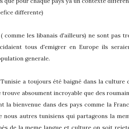
s que pour chaque pays ya un contexte different
fice differente)
 ( comme les libanais d'ailleurs) ne sont pas tr
idaient tous d'emigrer en Europe ils seraie
opulation generale.
 Tunisie a toujours été baigné dans la culture 
je trouve absoument incroyable que des roumain
nt la bienvenue dans des pays comme la Franc
que nous autres tunisiens qui partageons la me
bés de la meme langue et culture on soit rejet