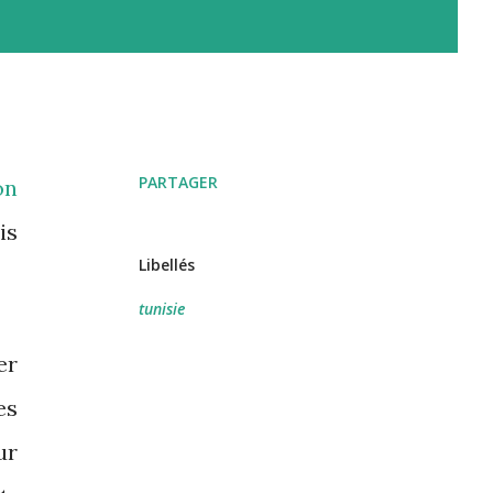
PARTAGER
on
is
Libellés
tunisie
er
es
ur