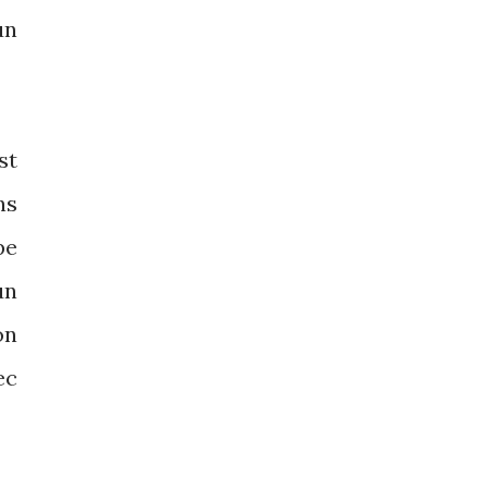
un
st
ns
pe
un
on
ec