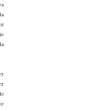
rs
la
nt
ie
la
er
er
le
te