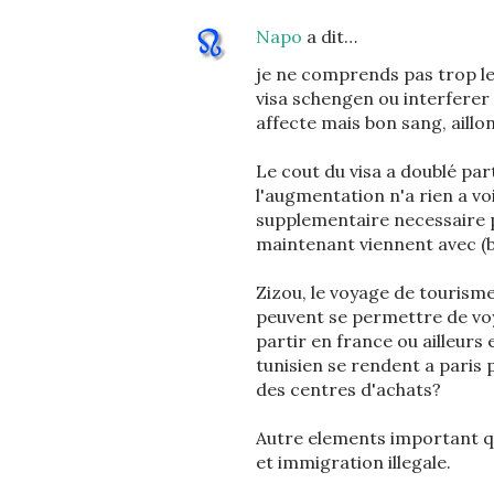
Napo
a dit…
je ne comprends pas trop le
visa schengen ou interferer 
affecte mais bon sang, aillon
Le cout du visa a doublé pa
l'augmentation n'a rien a vo
supplementaire necessaire po
maintenant viennent avec (bi
Zizou, le voyage de tourism
peuvent se permettre de voy
partir en france ou ailleurs
tunisien se rendent a paris p
des centres d'achats?
Autre elements important q
et immigration illegale.