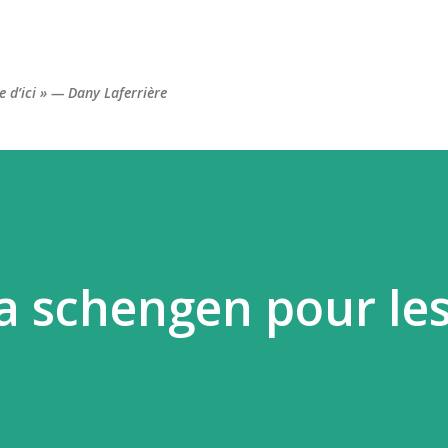
Accéder au contenu principal
re d’ici » — Dany Laferrière
sa schengen pour le