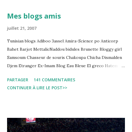
démocratique intitulée : "Arrestation, garde à vue, et
détention préventive: Analyse du cadre juridique tunisien au
Mes blogs amis
regard des Lignes directrices Luanda"
juillet 21, 2007
Tunisian blogs Adiboo 3assel Amira-Science po Anticorp
Bahet Barjot MettalicNaddou bidules Brunette Bloggy girl
Samsoum Chasseur de souris Chakoupa Chicha Dismalden
Djem Etranger Ex-Imam Blog Eau Bleue El greco Hatem
jojo ben jojo Jean Ken Kahloucha Diary Khanouf K-Max
PARTAGER
141 COMMENTAIRES
Leila fi amarikia Little Sarah American girl Massir mots a
CONTINUER À LIRE LE POST>>
dire Mouch ex Mazzika Tun...