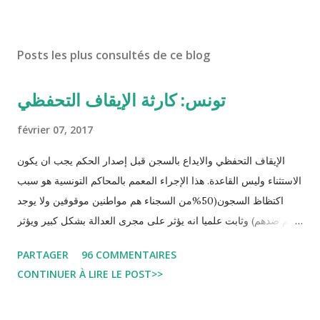
Posts les plus consultés de ce blog
تونس: كارثة الإيقاف التحفظي
février 07, 2017
الإيقاف التحفظي والايداع بالسجن قبل إصدار الحكم يجب ان يكون
الاستثناء وليس القاعدة. هذا الإجراء المعمم بالمحاكم التونسية هو سبب
اكتظاظ السجون(50%من السجناء هم مواطنين موقوفين ولا يوجد
حكم ضدهم) وثابت علميا انه يؤثر على مجرى العدالة بشكل كبير ويؤثر
سلبا على الأحكام فنادرا ما يحكم الموقوف بالبراءة او بمدة اقصر من
PARTAGER
96 COMMENTAIRES
التي قضاها تحفظيا . هذه الممارسات تسبب كوارث اجتماعية واقتصادية
CONTINUER À LIRE LE POST>>
و تجعل المواطن يحقد على المنظومة القضائية و يحس بالظلم و القهر
Pour s'approfondir dans le sujet: Lire L'etude du Labo