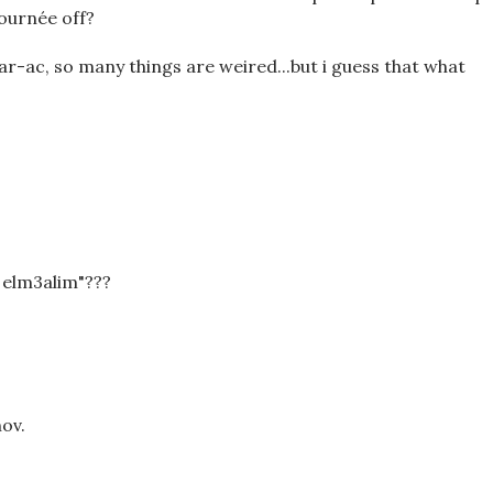
journée off?
r-ac, so many things are weired...but i guess that what
d elm3alim"???
nov.