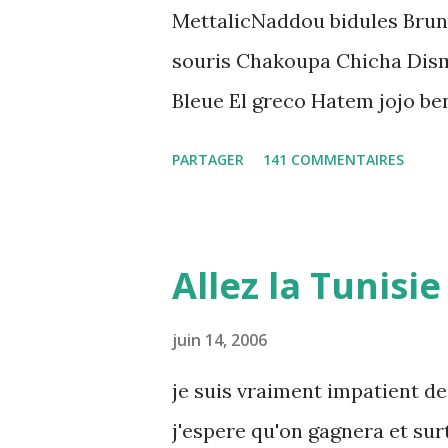
MettalicNaddou bidules Brun
souris Chakoupa Chicha Dis
Bleue El greco Hatem jojo be
K-Max Leila fi amarikia Littl
PARTAGER
141 COMMENTAIRES
Mouch ex Mazzika Tun...
Allez la Tunisie 
juin 14, 2006
je suis vraiment impatient de
j'espere qu'on gagnera et sur