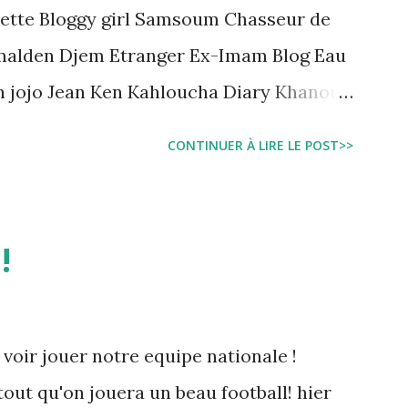
ette Bloggy girl Samsoum Chasseur de
malden Djem Etranger Ex-Imam Blog Eau
n jojo Jean Ken Kahloucha Diary Khanouf
e Sarah American girl Massir mots a dire
CONTINUER À LIRE LE POST>>
!
 voir jouer notre equipe nationale !
tout qu'on jouera un beau football! hier