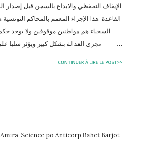
الإيقاف التحفظي والايداع بالسجن قبل إصدار ال
السجناء هم مواطنين موقوفين ولا يوجد حكم 
مجرى العدالة بشكل كبير ويؤثر سلبا على
بالبراءة او بمدة اقصر من التي قضاها تحف
CONTINUER À LIRE LE POST>>
اجتماعية واقتصادية و تجعل المواطن يحقد على 
estation, garde à vue, et détention
juridique tunisien au regard des Lignes
 Amira-Science po Anticorp Bahet Barjot