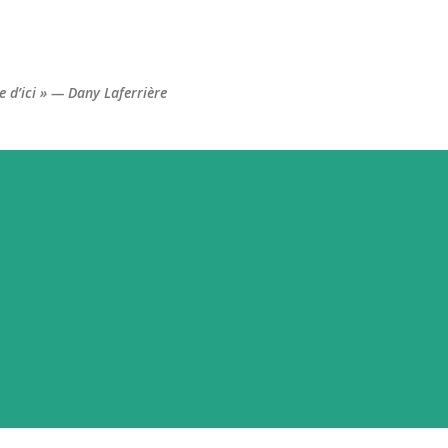
Accéder au contenu principal
re d’ici » — Dany Laferrière