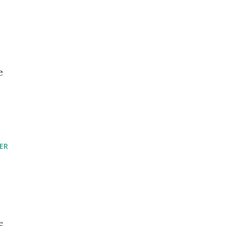
e
ER
e