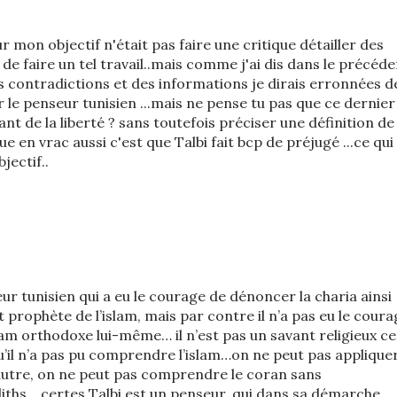
ur mon objectif n'était pas faire une critique détailler des
in de faire un tel travail..mais comme j'ai dis dans le précéd
 contradictions et des informations je dirais erronnées d
 le penseur tunisien ...mais ne pense tu pas que ce dernier
t de la liberté ? sans toutefois préciser une définition de 
ue en vrac aussi c'est que Talbi fait bcp de préjugé ...ce qui
jectif..
r tunisien qui a eu le courage de dénoncer la charia ainsi
t prophète de l’islam, mais par contre il n’a pas eu le cour
lam orthodoxe lui-même… il n’est pas un savant religieux ce
u’il n’a pas pu comprendre l’islam…on ne peut pas applique
 autre, on ne peut pas comprendre le coran sans
ths… certes Talbi est un penseur, qui dans sa démarche,