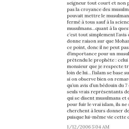
seigneur tout court et non pa
pas la croyance des musulman
pouvait mettre le musulman e
fermé à tous sauf à la scienc
musulmans…quant à la questio
c’est tout simplement l’avis
donne raison sur que Mohame
ce point, donc il ne peut pas
d’importance pour un musulm
prétendu le prophète : celui 
monsieur que je respecte tro
loin de lui… l’islam se base 
si on observe bien on remarqu
qu’un avis d’un bédouin du 7 
seuls vrais représentants de
qui se disent musulmans et q
pour fuir le vrai islam, ils
cherchent à leurs donner de
puisque lui-même vie cette 
1/12/2006 5:04 AM