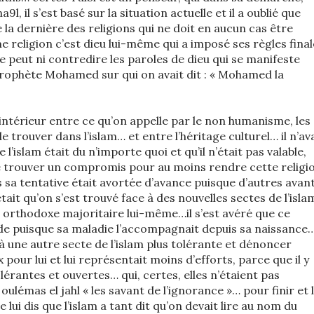
na9l, il s’est basé sur la situation actuelle et il a oublié que
la dernière des religions qui ne doit en aucun cas être
 religion c’est dieu lui-même qui a imposé ses règles final
ne peut ni contredire les paroles de dieu qui se manifeste
 prophète Mohamed sur qui on avait dit : « Mohamed la
 intérieur entre ce qu’on appelle par le non humanisme, les
trouver dans l’islam… et entre l’héritage culturel… il n’ava
l’islam était du n’importe quoi et qu’il n’était pas valable,
 de trouver un compromis pour au moins rendre cette religi
s sa tentative était avortée d’avance puisque d’autres avan
était qu’on s’est trouvé face à des nouvelles sectes de l’isla
 orthodoxe majoritaire lui-même…il s’est avéré que ce
de puisque sa maladie l’accompagnait depuis sa naissance…
 une autre secte de l’islam plus tolérante et dénoncer
 pour lui et lui représentait moins d’efforts, parce que il y
olérantes et ouvertes… qui, certes, elles n’étaient pas
ulémas el jahl « les savant de l’ignorance »… pour finir et 
 lui dis que l’islam a tant dit qu’on devait lire au nom du