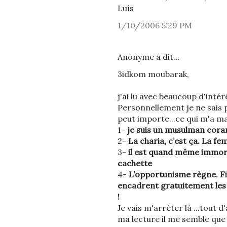
Luís
1/10/2006 5:29 PM
Anonyme a dit…
3idkom moubarak,
j'ai lu avec beaucoup d'intér
Personnellement je ne sais 
peut importe...ce qui m'a ma
1-
je suis un musulman cora
2-
La charia, c’est ça. La fe
3-
il est quand même immora
cachette
4-
L’opportunisme règne. Fin
encadrent gratuitement les 
!
Je vais m'arréter là ...tout
ma lecture il me semble qu