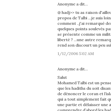
Anonyme a dit…
@ hadj>> tu as raison d'aille
propos de Talbi ...je suis lo
comment ..j'ai remarqué des
quelques points soulevés par
se présente comme un militan
liberté ? ...une autre remarq
rend son discourt un peu sub
1/12/2006 5:02 AM
Anonyme a dit…
Salut
Mohamed Talbi est un penseu
que les hadiths du soit disan
de dénoncer le coran et l’is
qui a tout simplement fait q
une partie et délaisser une
comprendre d’abord les hadi