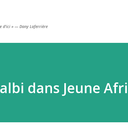
Accéder au contenu principal
re d’ici » — Dany Laferrière
lbi dans Jeune Afr