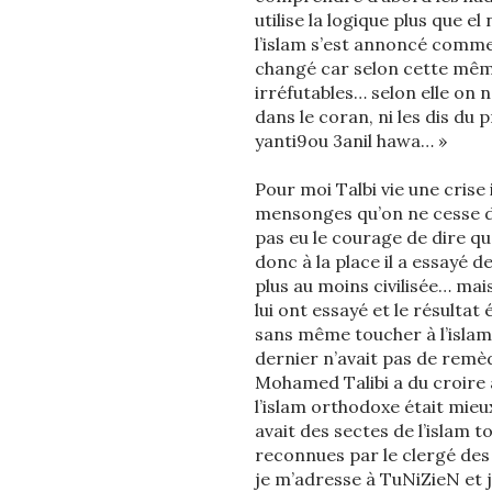
utilise la logique plus que el 
l’islam s’est annoncé comme 
changé car selon cette même
irréfutables… selon elle on 
dans le coran, ni les dis du
yanti9ou 3anil hawa… »
Pour moi Talbi vie une crise
mensonges qu’on ne cesse de 
pas eu le courage de dire que 
donc à la place il a essayé
plus au moins civilisée… mai
lui ont essayé et le résultat 
sans même toucher à l’islam
dernier n’avait pas de remè
Mohamed Talibi a du croire à
l’islam orthodoxe était mieux
avait des sectes de l’islam t
reconnues par le clergé des o
je m’adresse à TuNiZieN et je