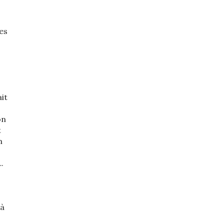
es
it
on
t
m
.
là