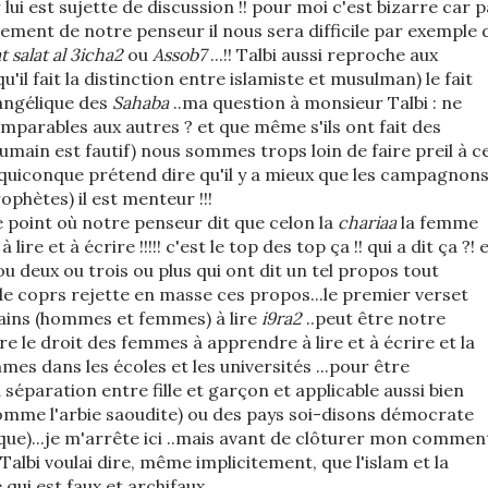
lui est sujette de discussion !! pour moi c'est bizarre car 
nement de notre penseur il nous sera difficile par exemple 
 salat al 3icha2
ou
Assob7
...!! Talbi aussi reproche aux
'il fait la distinction entre islamiste et musulman) le fait
angélique des
Sahaba
..ma question à monsieur Talbi : ne
omparables aux autres ? et que même s'ils ont fait des
humain est fautif) nous sommes trops loin de faire preil à c
!!! quiconque prétend dire qu'il y a mieux que les campagnon
ophètes) il est menteur !!!
point où notre penseur dit que celon la
chariaa
la femme
lire et à écrire !!!!! c'est le top des top ça !! qui a dit ça ?! 
u deux ou trois ou plus qui ont dit un tel propos tout
de coprs rejette en masse ces propos...le premier verset
mains (hommes et femmes) à lire
i9ra2
..peut être notre
e le droit des femmes à apprendre à lire et à écrire et la
s dans les écoles et les universités ...pour être
 séparation entre fille et garçon et applicable aussi bien
omme l'arbie saoudite) ou des pays soi-disons démocrate
que)...je m'arrête ici ..mais avant de clôturer mon commen
albi voulai dire, même implicitement, que l'islam et la
e qui est faux et archifaux