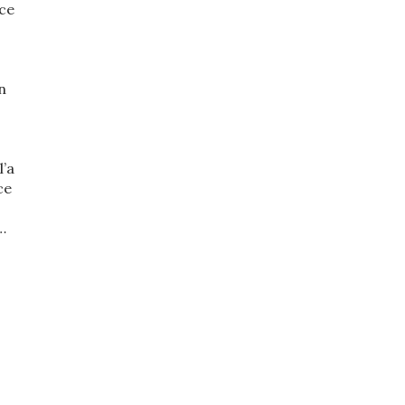
rce
n
’a
ce
…