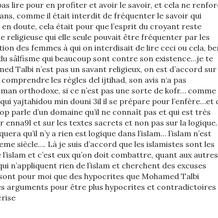
s lire pour en profiter et avoir le savoir, et cela ne renfo
s, comme il était interdit de fréquenter le savoir qui
n doute, cela était pour que l’esprit du croyant reste
e religieuse qui elle seule pouvait être fréquenter par les
n des femmes à qui on interdisait de lire ceci ou cela, be
 du sâlfisme qui beaucoup sont contre son existence…je te
d Talbi n’est pas un savant religieux, on est d’accord sur
 comprendre les règles del ijtihad, son avis n‘a pas
an orthodoxe, si ce n’est pas une sorte de kofr… comme l
qui yajtahidou min douni 3il il se prépare pour l’enfère…et 
p parle d’un domaine qu’il ne connaît pas et qui est très
sur enna9l et sur les textes sacrets et non pas sur la logique
era qu’il n’y a rien est logique dans l’islam… l’islam n’est
eme siècle…. Là je suis d’accord que les islamistes sont les
 l’islam et c’est eux qu’on doit combattre, quant aux autres
ui n’appliquent rien de l’islam et cherchent des excuses
 ne sont pour moi que des hypocrites que Mohamed Talbi
s arguments pour être plus hypocrites et contradictoires
crise