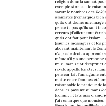
religion donc la sunnat pour 
exemple si on suit le raison
savoir le nombres des
Rok3at
islamistes (remarquez bien qu
qu'ils ont donné une image 
pense tu pas qu'ils sont inc
erreurs (d'ailleur tout être 
qu'ils ont fait pour l'islam 
(sauf les messagers et les pr
aborant maintenant le 2eme 
n'a pas le droit à apprendre à 
même s'il y a une personne o
musulman saint d'esprit et 
révélé appelle les êtres hu
penseur fait l'amalgame entr
mixité entre femmes et homme
raisonnable le pratique de la
dans les pays musulmans (c
(comme l'états unis d'améri
j'ai remarqué que monsieur T
liberté sont inconcilibale ..c