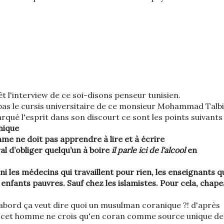
êt l'interview de ce soi-disons penseur tunisien.
pas le cursis universitaire de ce monsieur Mohammad Talbi 
rqué l'esprit dans son discourt ce sont les points suivants 
nique
mme ne doit pas apprendre à lire et à écrire
l d’obliger quelqu’un à boire
il parle ici de l'alcool
en
i les médecins qui travaillent pour rien, les enseignants q
enfants pauvres. Sauf chez les islamistes. Pour cela, chap
 d'abord ça veut dire quoi un musulman coranique ?! d'après
e cet homme ne crois qu'en coran comme source unique de 