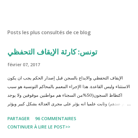
Posts les plus consultés de ce blog
تونس: كارثة الإيقاف التحفظي
février 07, 2017
الإيقاف التحفظي والايداع بالسجن قبل إصدار الحكم يجب ان يكون
الاستثناء وليس القاعدة. هذا الإجراء المعمم بالمحاكم التونسية هو سبب
اكتظاظ السجون(50%من السجناء هم مواطنين موقوفين ولا يوجد
حكم ضدهم) وثابت علميا انه يؤثر على مجرى العدالة بشكل كبير ويؤثر
سلبا على الأحكام فنادرا ما يحكم الموقوف بالبراءة او بمدة اقصر من
PARTAGER
96 COMMENTAIRES
التي قضاها تحفظيا . هذه الممارسات تسبب كوارث اجتماعية واقتصادية
CONTINUER À LIRE LE POST>>
و تجعل المواطن يحقد على المنظومة القضائية و يحس بالظلم و القهر