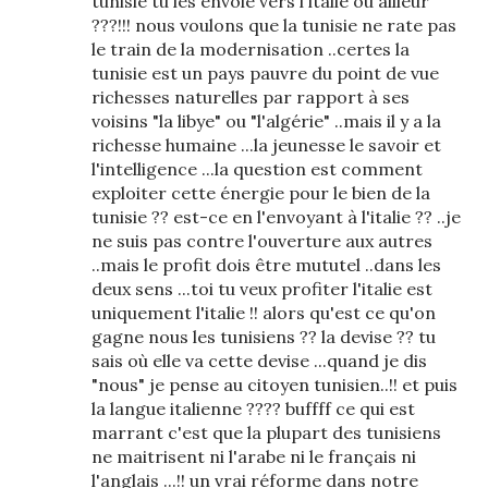
tunisie tu les envoie vers l'italie ou ailleur
???!!! nous voulons que la tunisie ne rate pas
le train de la modernisation ..certes la
tunisie est un pays pauvre du point de vue
richesses naturelles par rapport à ses
voisins "la libye" ou "l'algérie" ..mais il y a la
richesse humaine ...la jeunesse le savoir et
l'intelligence ...la question est comment
exploiter cette énergie pour le bien de la
tunisie ?? est-ce en l'envoyant à l'italie ?? ..je
ne suis pas contre l'ouverture aux autres
..mais le profit dois être mututel ..dans les
deux sens ...toi tu veux profiter l'italie est
uniquement l'italie !! alors qu'est ce qu'on
gagne nous les tunisiens ?? la devise ?? tu
sais où elle va cette devise ...quand je dis
"nous" je pense au citoyen tunisien..!! et puis
la langue italienne ???? buffff ce qui est
marrant c'est que la plupart des tunisiens
ne maitrisent ni l'arabe ni le français ni
l'anglais ...!! un vrai réforme dans notre