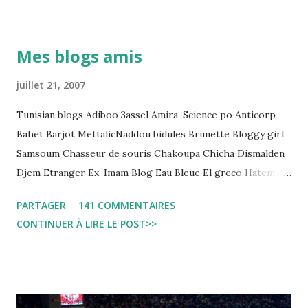
Pour s'approfondir dans le sujet: Lire L'etude du Labo
démocratique intitulée : "Arrestation, garde à vue, et
détention préventive: Analyse du cadre juridique tunisien au
Mes blogs amis
regard des Lignes directrices Luanda"
juillet 21, 2007
Tunisian blogs Adiboo 3assel Amira-Science po Anticorp
Bahet Barjot MettalicNaddou bidules Brunette Bloggy girl
Samsoum Chasseur de souris Chakoupa Chicha Dismalden
Djem Etranger Ex-Imam Blog Eau Bleue El greco Hatem
jojo ben jojo Jean Ken Kahloucha Diary Khanouf K-Max
PARTAGER
141 COMMENTAIRES
Leila fi amarikia Little Sarah American girl Massir mots a
CONTINUER À LIRE LE POST>>
dire Mouch ex Mazzika Tun...