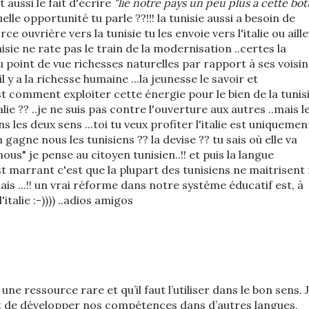
aussi le fait d'écrire
"lié notre pays un peu plus a cette bot
uelle opportunité tu parle ??!!! la tunisie aussi a besoin de
rce ouvrière vers la tunisie tu les envoie vers l'italie ou aill
nisie ne rate pas le train de la modernisation ..certes la
u point de vue richesses naturelles par rapport à ses voisin
s il y a la richesse humaine ...la jeunesse le savoir et
 est comment exploiter cette énergie pour le bien de la tunis
alie ?? ..je ne suis pas contre l'ouverture aux autres ..mais l
s les deux sens ...toi tu veux profiter l'italie est uniquemen
on gagne nous les tunisiens ?? la devise ?? tu sais où elle va
nous" je pense au citoyen tunisien..!! et puis la langue
est marrant c'est que la plupart des tunisiens ne maitrisent 
glais ...!! un vrai réforme dans notre système éducatif est, à
'italie :-)))) ..adios amigos
ne ressource rare et qu’il faut l’utiliser dans le bon sens. 
t de développer nos compétences dans d’autres langues,