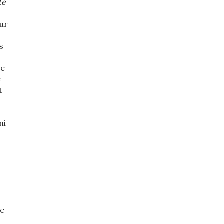
te
eur
s
ie
e
t
ni
Je