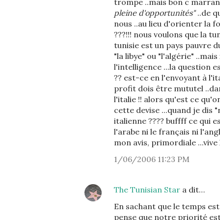
trompe ..mais bon c marrant 
pleine d'opportunités"
..de q
nous ..au lieu d'orienter la fo
???!!! nous voulons que la tu
tunisie est un pays pauvre d
"la libye" ou "l'algérie" ..mai
l'intelligence ...la question
?? est-ce en l'envoyant à l'it
profit dois être mututel ..dan
l'italie !! alors qu'est ce qu'
cette devise ...quand je dis "
italienne ???? buffff ce qui 
l'arabe ni le français ni l'an
mon avis, primordiale ...vive l
1/06/2006 11:23 PM
The Tunisian Star
a dit…
En sachant que le temps est u
pense que notre priorité es