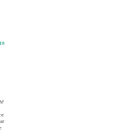
ER
té
ce
our
e