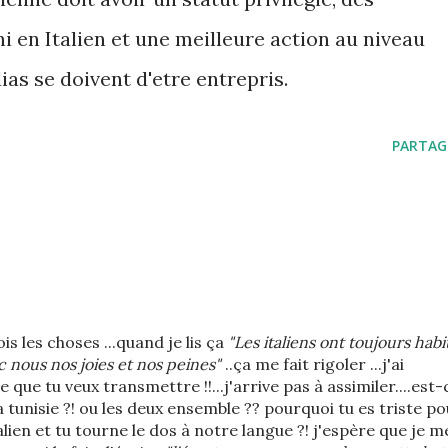
i en Italien et une meilleure action au niveau
ias se doivent d'etre entrepris.
PARTAG
s les choses ...quand je lis ça
"Les italiens ont toujours habi
ec nous nos joies et nos peines"
..ça me fait rigoler ...j'ai
ue tu veux transmettre !!...j'arrive pas à assimiler....est-
 la tunisie ?! ou les deux ensemble ?? pourquoi tu es triste p
talien et tu tourne le dos à notre langue ?! j'espère que je m