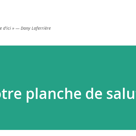
Accéder au contenu principal
re d’ici » — Dany Laferrière
notre planche de salut