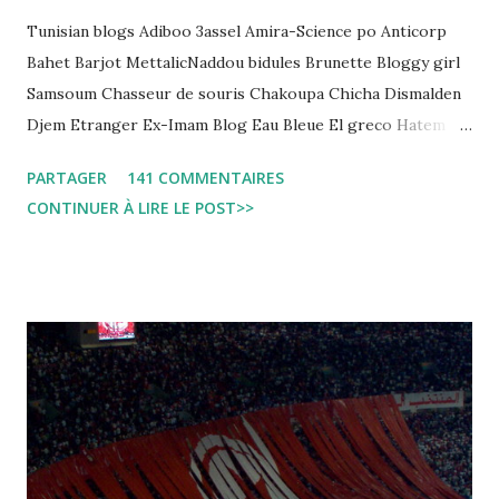
Tunisian blogs Adiboo 3assel Amira-Science po Anticorp
Bahet Barjot MettalicNaddou bidules Brunette Bloggy girl
Samsoum Chasseur de souris Chakoupa Chicha Dismalden
Djem Etranger Ex-Imam Blog Eau Bleue El greco Hatem
jojo ben jojo Jean Ken Kahloucha Diary Khanouf K-Max
PARTAGER
141 COMMENTAIRES
Leila fi amarikia Little Sarah American girl Massir mots a
CONTINUER À LIRE LE POST>>
dire Mouch ex Mazzika Tun...