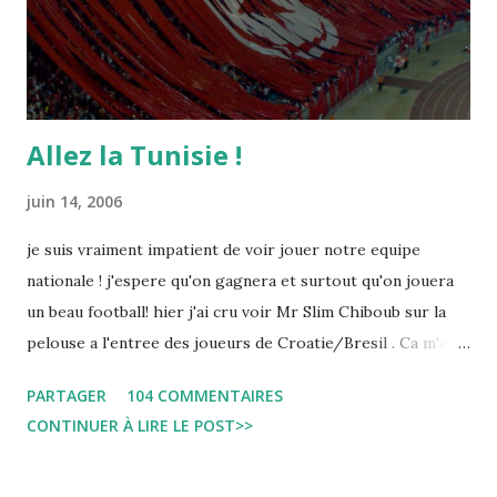
Allez la Tunisie !
juin 14, 2006
je suis vraiment impatient de voir jouer notre equipe
nationale ! j'espere qu'on gagnera et surtout qu'on jouera
un beau football! hier j'ai cru voir Mr Slim Chiboub sur la
pelouse a l'entree des joueurs de Croatie/Bresil . Ca m'a
fait plaisir puisque les tunisiens sont tres rares dans les
PARTAGER
104 COMMENTAIRES
instances internationales.( Je me demande d'ailleurs a quoi
CONTINUER À LIRE LE POST>>
est due cette absence !). Anyway... Inchallah Marbouha !