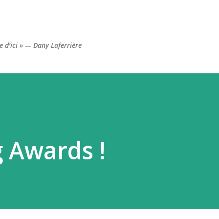
Accéder au contenu principal
re d’ici » — Dany Laferrière
g Awards !