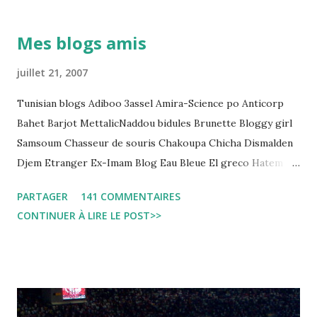
démocratique intitulée : "Arrestation, garde à vue, et
détention préventive: Analyse du cadre juridique tunisien au
Mes blogs amis
regard des Lignes directrices Luanda"
juillet 21, 2007
Tunisian blogs Adiboo 3assel Amira-Science po Anticorp
Bahet Barjot MettalicNaddou bidules Brunette Bloggy girl
Samsoum Chasseur de souris Chakoupa Chicha Dismalden
Djem Etranger Ex-Imam Blog Eau Bleue El greco Hatem
jojo ben jojo Jean Ken Kahloucha Diary Khanouf K-Max
PARTAGER
141 COMMENTAIRES
Leila fi amarikia Little Sarah American girl Massir mots a
CONTINUER À LIRE LE POST>>
dire Mouch ex Mazzika Tun...