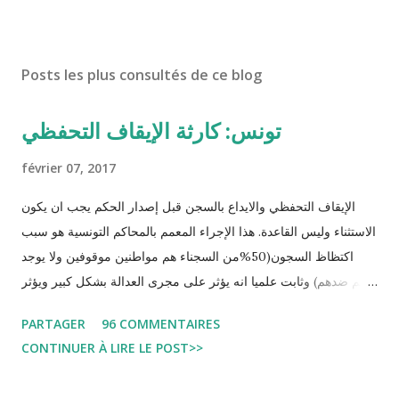
Posts les plus consultés de ce blog
تونس: كارثة الإيقاف التحفظي
février 07, 2017
الإيقاف التحفظي والايداع بالسجن قبل إصدار الحكم يجب ان يكون
الاستثناء وليس القاعدة. هذا الإجراء المعمم بالمحاكم التونسية هو سبب
اكتظاظ السجون(50%من السجناء هم مواطنين موقوفين ولا يوجد
حكم ضدهم) وثابت علميا انه يؤثر على مجرى العدالة بشكل كبير ويؤثر
سلبا على الأحكام فنادرا ما يحكم الموقوف بالبراءة او بمدة اقصر من
PARTAGER
96 COMMENTAIRES
التي قضاها تحفظيا . هذه الممارسات تسبب كوارث اجتماعية واقتصادية
CONTINUER À LIRE LE POST>>
و تجعل المواطن يحقد على المنظومة القضائية و يحس بالظلم و القهر
Pour s'approfondir dans le sujet: Lire L'etude du Labo