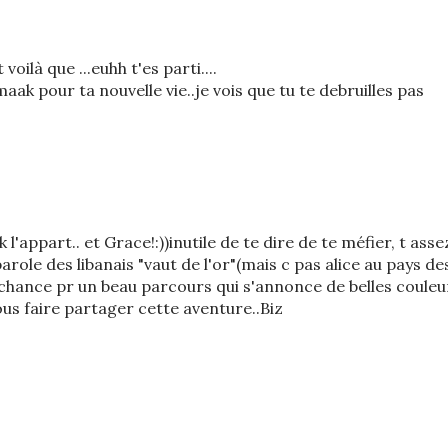
 voilà que ...euhh t'es parti....
ak pour ta nouvelle vie..je vois que tu te debruilles pas
appart.. et Grace!:))inutile de te dire de te méfier, t asse
arole des libanais "vaut de l'or"(mais c pas alice au pays de
 chance pr un beau parcours qui s'annonce de belles couleu
ous faire partager cette aventure..Biz