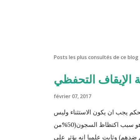
Posts les plus consultés de ce blog
ة الإيقاف التحفظي
février 07, 2017
حكم يجب ان يكون الاستثناء وليس
القاعدة. هذا الإجراء المعمم بالمحاكم التونسية هو سبب اكتظاظ السجون(50%من
ضدهم) وثابت علميا انه يؤثر على