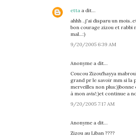
etta
a dit…
ahhh ..j'ai disparu un mois..et
bon courage zizou et rabbi ma
mal...:)
9/20/2005 6:39 AM
Anonyme a dit…
Coucou Zizou!hayya mabrouk l'
grand pr le savoir mm si la p
merveilles non plus:))bonne
à mon avis!;)et continue a n
9/20/2005 7:17 AM
Anonyme a dit…
Zizou au Liban ????