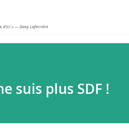
Accéder au contenu principal
re d’ici » — Dany Laferrière
 ne suis plus SDF !