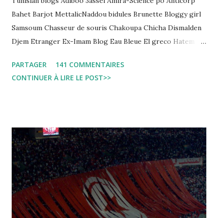
Tunisian blogs Adiboo 3assel Amira-Science po Anticorp
Bahet Barjot MettalicNaddou bidules Brunette Bloggy girl
Samsoum Chasseur de souris Chakoupa Chicha Dismalden
Djem Etranger Ex-Imam Blog Eau Bleue El greco Hatem
jojo ben jojo Jean Ken Kahloucha Diary Khanouf K-Max
PARTAGER
141 COMMENTAIRES
Leila fi amarikia Little Sarah American girl Massir mots a
CONTINUER À LIRE LE POST>>
dire Mouch ex Mazzika Tun...