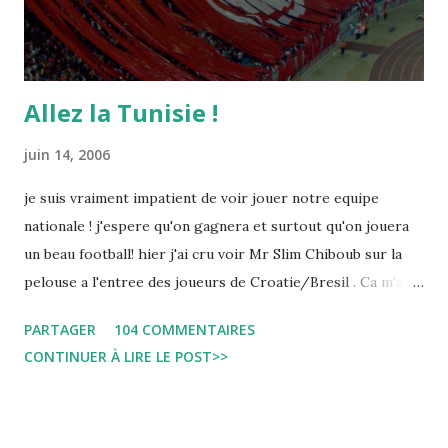
Allez la Tunisie !
juin 14, 2006
je suis vraiment impatient de voir jouer notre equipe
nationale ! j'espere qu'on gagnera et surtout qu'on jouera
un beau football! hier j'ai cru voir Mr Slim Chiboub sur la
pelouse a l'entree des joueurs de Croatie/Bresil . Ca m'a
fait plaisir puisque les tunisiens sont tres rares dans les
PARTAGER
104 COMMENTAIRES
instances internationales.( Je me demande d'ailleurs a quoi
CONTINUER À LIRE LE POST>>
est due cette absence !). Anyway... Inchallah Marbouha !