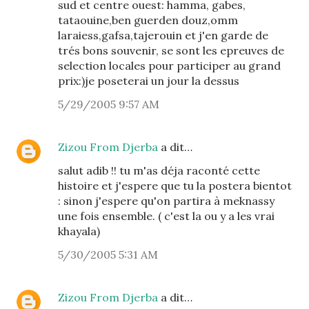
sud et centre ouest: hamma, gabes,
tataouine,ben guerden douz,omm
laraiess,gafsa,tajerouin et j'en garde de
trés bons souvenir, se sont les epreuves de
selection locales pour participer au grand
prix:)je poseterai un jour la dessus
5/29/2005 9:57 AM
Zizou From Djerba
a dit…
salut adib !! tu m'as déja raconté cette
histoire et j'espere que tu la postera bientot
: sinon j'espere qu'on partira à meknassy
une fois ensemble. ( c'est la ou y a les vrai
khayala)
5/30/2005 5:31 AM
Zizou From Djerba
a dit…