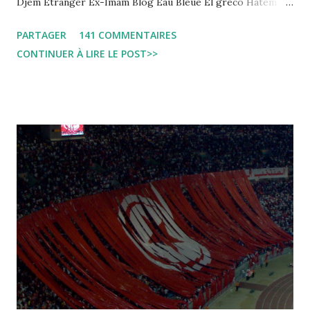
Djem Etranger Ex-Imam Blog Eau Bleue El greco Hatem
jojo ben jojo Jean Ken Kahloucha Diary Khanouf K-Max
PARTAGER
141 COMMENTAIRES
Leila fi amarikia Little Sarah American girl Massir mots a
CONTINUER À LIRE LE POST>>
dire Mouch ex Mazzika Tun...