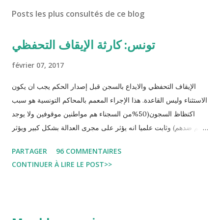
Posts les plus consultés de ce blog
تونس: كارثة الإيقاف التحفظي
février 07, 2017
الإيقاف التحفظي والايداع بالسجن قبل إصدار الحكم يجب ان يكون
الاستثناء وليس القاعدة. هذا الإجراء المعمم بالمحاكم التونسية هو سبب
اكتظاظ السجون(50%من السجناء هم مواطنين موقوفين ولا يوجد
حكم ضدهم) وثابت علميا انه يؤثر على مجرى العدالة بشكل كبير ويؤثر
سلبا على الأحكام فنادرا ما يحكم الموقوف بالبراءة او بمدة اقصر من
PARTAGER
96 COMMENTAIRES
التي قضاها تحفظيا . هذه الممارسات تسبب كوارث اجتماعية واقتصادية
CONTINUER À LIRE LE POST>>
و تجعل المواطن يحقد على المنظومة القضائية و يحس بالظلم و القهر
Pour s'approfondir dans le sujet: Lire L'etude du Labo
démocratique intitulée : "Arrestation, garde à vue, et
détention préventive: Analyse du cadre juridique tunisien au