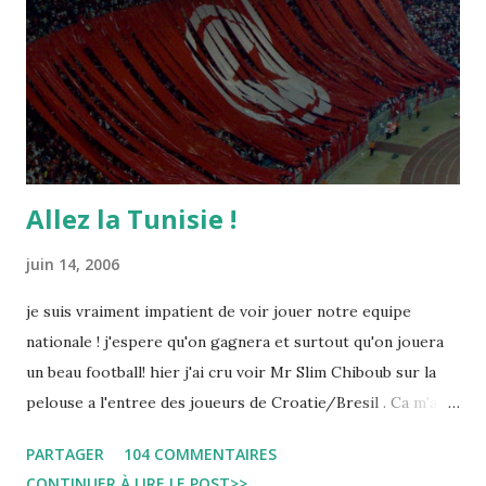
Allez la Tunisie !
juin 14, 2006
je suis vraiment impatient de voir jouer notre equipe
nationale ! j'espere qu'on gagnera et surtout qu'on jouera
un beau football! hier j'ai cru voir Mr Slim Chiboub sur la
pelouse a l'entree des joueurs de Croatie/Bresil . Ca m'a
fait plaisir puisque les tunisiens sont tres rares dans les
PARTAGER
104 COMMENTAIRES
instances internationales.( Je me demande d'ailleurs a quoi
CONTINUER À LIRE LE POST>>