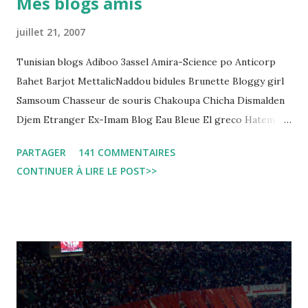
Mes blogs amis
regard des Lignes directrices Luanda"
juillet 21, 2007
Tunisian blogs Adiboo 3assel Amira-Science po Anticorp
Bahet Barjot MettalicNaddou bidules Brunette Bloggy girl
Samsoum Chasseur de souris Chakoupa Chicha Dismalden
Djem Etranger Ex-Imam Blog Eau Bleue El greco Hatem
jojo ben jojo Jean Ken Kahloucha Diary Khanouf K-Max
PARTAGER
141 COMMENTAIRES
Leila fi amarikia Little Sarah American girl Massir mots a
CONTINUER À LIRE LE POST>>
dire Mouch ex Mazzika Tun...