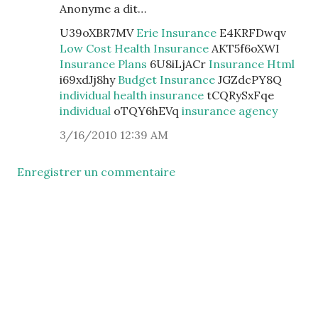
Anonyme a dit…
U39oXBR7MV
Erie Insurance
E4KRFDwqv
Low Cost Health Insurance
AKT5f6oXWI
Insurance Plans
6U8iLjACr
Insurance Html
i69xdJj8hy
Budget Insurance
JGZdcPY8Q
individual health insurance
tCQRySxFqe
individual
oTQY6hEVq
insurance agency
3/16/2010 12:39 AM
Enregistrer un commentaire