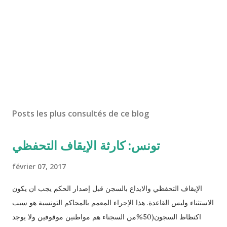
Posts les plus consultés de ce blog
تونس: كارثة الإيقاف التحفظي
février 07, 2017
الإيقاف التحفظي والايداع بالسجن قبل إصدار الحكم يجب ان يكون
الاستثناء وليس القاعدة. هذا الإجراء المعمم بالمحاكم التونسية هو سبب
اكتظاظ السجون(50%من السجناء هم مواطنين موقوفين ولا يوجد