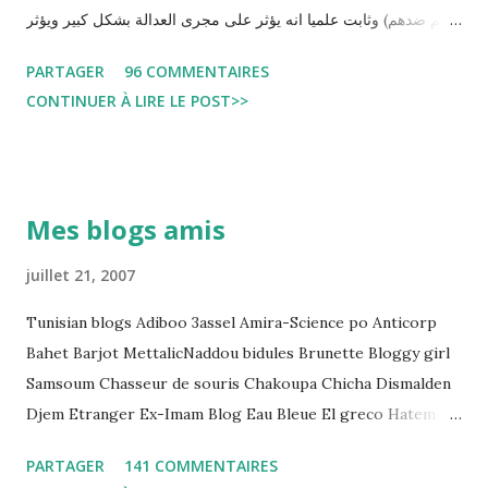
حكم ضدهم) وثابت علميا انه يؤثر على مجرى العدالة بشكل كبير ويؤثر
سلبا على الأحكام فنادرا ما يحكم الموقوف بالبراءة او بمدة اقصر من
PARTAGER
96 COMMENTAIRES
التي قضاها تحفظيا . هذه الممارسات تسبب كوارث اجتماعية واقتصادية
CONTINUER À LIRE LE POST>>
و تجعل المواطن يحقد على المنظومة القضائية و يحس بالظلم و القهر
Pour s'approfondir dans le sujet: Lire L'etude du Labo
démocratique intitulée : "Arrestation, garde à vue, et
détention préventive: Analyse du cadre juridique tunisien au
Mes blogs amis
regard des Lignes directrices Luanda"
juillet 21, 2007
Tunisian blogs Adiboo 3assel Amira-Science po Anticorp
Bahet Barjot MettalicNaddou bidules Brunette Bloggy girl
Samsoum Chasseur de souris Chakoupa Chicha Dismalden
Djem Etranger Ex-Imam Blog Eau Bleue El greco Hatem
jojo ben jojo Jean Ken Kahloucha Diary Khanouf K-Max
PARTAGER
141 COMMENTAIRES
Leila fi amarikia Little Sarah American girl Massir mots a