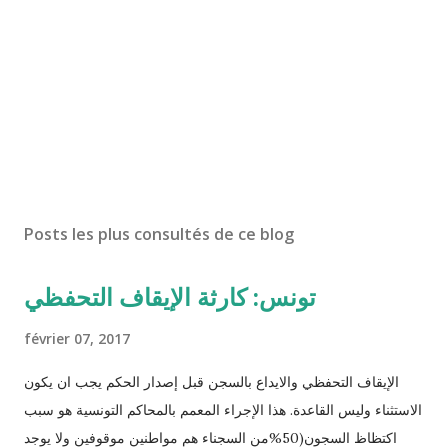
Posts les plus consultés de ce blog
تونس: كارثة الإيقاف التحفظي
février 07, 2017
الإيقاف التحفظي والايداع بالسجن قبل إصدار الحكم يجب ان يكون
الاستثناء وليس القاعدة. هذا الإجراء المعمم بالمحاكم التونسية هو سبب
اكتظاظ السجون(50%من السجناء هم مواطنين موقوفين ولا يوجد