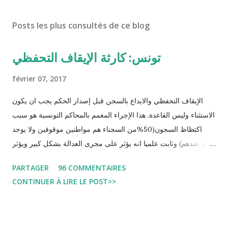
Posts les plus consultés de ce blog
تونس: كارثة الإيقاف التحفظي
février 07, 2017
الإيقاف التحفظي والايداع بالسجن قبل إصدار الحكم يجب ان يكون
الاستثناء وليس القاعدة. هذا الإجراء المعمم بالمحاكم التونسية هو سبب
اكتظاظ السجون(50%من السجناء هم مواطنين موقوفين ولا يوجد
حكم ضدهم) وثابت علميا انه يؤثر على مجرى العدالة بشكل كبير ويؤثر
سلبا على الأحكام فنادرا ما يحكم الموقوف بالبراءة او بمدة اقصر من
PARTAGER
96 COMMENTAIRES
التي قضاها تحفظيا . هذه الممارسات تسبب كوارث اجتماعية واقتصادية
CONTINUER À LIRE LE POST>>
و تجعل المواطن يحقد على المنظومة القضائية و يحس بالظلم و القهر
Pour s'approfondir dans le sujet: Lire L'etude du Labo
démocratique intitulée : "Arrestation, garde à vue, et