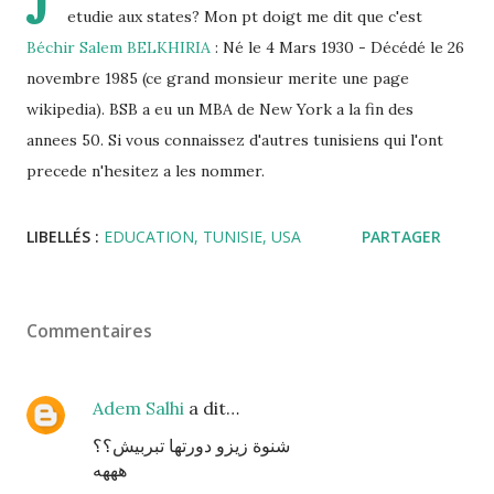
J
etudie aux states? Mon pt doigt me dit que c'est
Béchir Salem BELKHIRIA
: Né le 4 Mars 1930 - Décédé le 26
novembre 1985 (ce grand monsieur merite une page
wikipedia). BSB a eu un MBA de New York a la fin des
annees 50. Si vous connaissez d'autres tunisiens qui l'ont
precede n'hesitez a les nommer.
LIBELLÉS :
EDUCATION
TUNISIE
USA
PARTAGER
Commentaires
Adem Salhi
a dit…
شنوة زيزو دورتها تبربيش؟؟
هههه