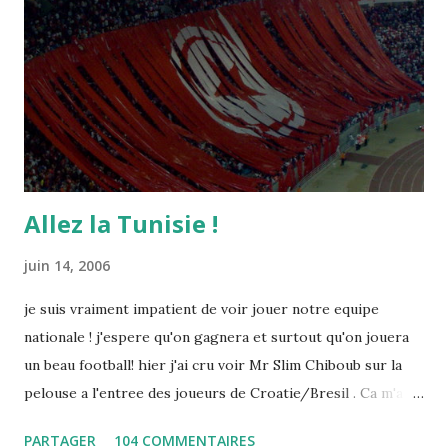
Allez la Tunisie !
juin 14, 2006
je suis vraiment impatient de voir jouer notre equipe
nationale ! j'espere qu'on gagnera et surtout qu'on jouera
un beau football! hier j'ai cru voir Mr Slim Chiboub sur la
pelouse a l'entree des joueurs de Croatie/Bresil . Ca m'a
fait plaisir puisque les tunisiens sont tres rares dans les
PARTAGER
104 COMMENTAIRES