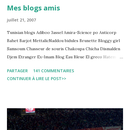
détention préventive: Analyse du cadre juridique tunisien au
Mes blogs amis
regard des Lignes directrices Luanda"
juillet 21, 2007
Tunisian blogs Adiboo 3assel Amira-Science po Anticorp
Bahet Barjot MettalicNaddou bidules Brunette Bloggy girl
Samsoum Chasseur de souris Chakoupa Chicha Dismalden
Djem Etranger Ex-Imam Blog Eau Bleue El greco Hatem
jojo ben jojo Jean Ken Kahloucha Diary Khanouf K-Max
PARTAGER
141 COMMENTAIRES
Leila fi amarikia Little Sarah American girl Massir mots a
CONTINUER À LIRE LE POST>>
dire Mouch ex Mazzika Tun...