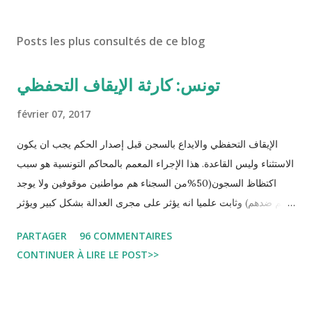
Posts les plus consultés de ce blog
تونس: كارثة الإيقاف التحفظي
février 07, 2017
الإيقاف التحفظي والايداع بالسجن قبل إصدار الحكم يجب ان يكون
الاستثناء وليس القاعدة. هذا الإجراء المعمم بالمحاكم التونسية هو سبب
اكتظاظ السجون(50%من السجناء هم مواطنين موقوفين ولا يوجد
حكم ضدهم) وثابت علميا انه يؤثر على مجرى العدالة بشكل كبير ويؤثر
سلبا على الأحكام فنادرا ما يحكم الموقوف بالبراءة او بمدة اقصر من
PARTAGER
96 COMMENTAIRES
التي قضاها تحفظيا . هذه الممارسات تسبب كوارث اجتماعية واقتصادية
CONTINUER À LIRE LE POST>>
و تجعل المواطن يحقد على المنظومة القضائية و يحس بالظلم و القهر
Pour s'approfondir dans le sujet: Lire L'etude du Labo
démocratique intitulée : "Arrestation, garde à vue, et