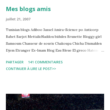
détention préventive: Analyse du cadre juridique tunisien au
Mes blogs amis
regard des Lignes directrices Luanda"
juillet 21, 2007
Tunisian blogs Adiboo 3assel Amira-Science po Anticorp
Bahet Barjot MettalicNaddou bidules Brunette Bloggy girl
Samsoum Chasseur de souris Chakoupa Chicha Dismalden
Djem Etranger Ex-Imam Blog Eau Bleue El greco Hatem
jojo ben jojo Jean Ken Kahloucha Diary Khanouf K-Max
PARTAGER
141 COMMENTAIRES
Leila fi amarikia Little Sarah American girl Massir mots a
CONTINUER À LIRE LE POST>>
dire Mouch ex Mazzika Tun...