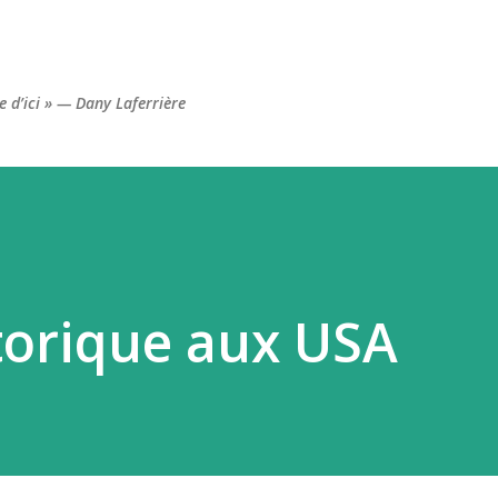
Accéder au contenu principal
re d’ici » — Dany Laferrière
torique aux USA