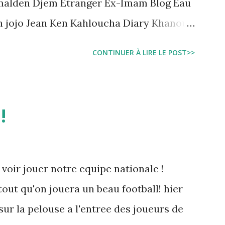
malden Djem Etranger Ex-Imam Blog Eau
n jojo Jean Ken Kahloucha Diary Khanouf
e Sarah American girl Massir mots a dire
CONTINUER À LIRE LE POST>>
!
 voir jouer notre equipe nationale !
tout qu'on jouera un beau football! hier
sur la pelouse a l'entree des joueurs de