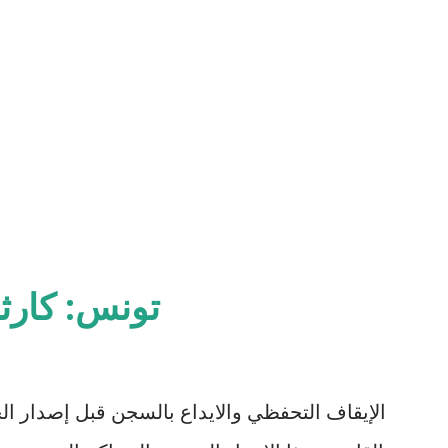
تونس: كارث
الإيقاف التحفظي والايداع بالسجن قبل إصدار ال