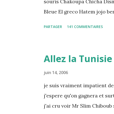
souris Chakoupa Chicha Dis
Bleue El greco Hatem jojo be
K-Max Leila fi amarikia Littl
PARTAGER
141 COMMENTAIRES
Mouch ex Mazzika Tun...
Allez la Tunisie 
juin 14, 2006
je suis vraiment impatient de
j'espere qu'on gagnera et sur
j'ai cru voir Mr Slim Chiboub 