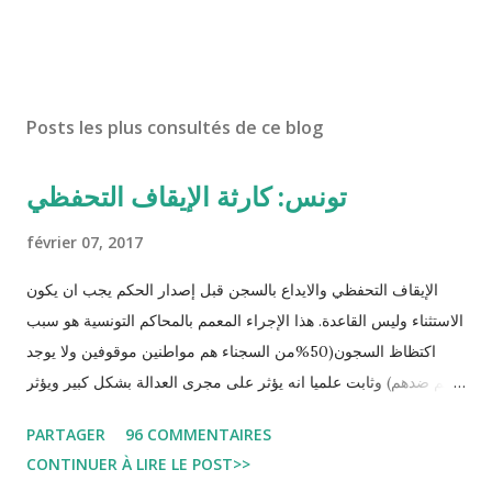
Posts les plus consultés de ce blog
تونس: كارثة الإيقاف التحفظي
février 07, 2017
الإيقاف التحفظي والايداع بالسجن قبل إصدار الحكم يجب ان يكون
الاستثناء وليس القاعدة. هذا الإجراء المعمم بالمحاكم التونسية هو سبب
اكتظاظ السجون(50%من السجناء هم مواطنين موقوفين ولا يوجد
حكم ضدهم) وثابت علميا انه يؤثر على مجرى العدالة بشكل كبير ويؤثر
سلبا على الأحكام فنادرا ما يحكم الموقوف بالبراءة او بمدة اقصر من
PARTAGER
96 COMMENTAIRES
التي قضاها تحفظيا . هذه الممارسات تسبب كوارث اجتماعية واقتصادية
CONTINUER À LIRE LE POST>>
و تجعل المواطن يحقد على المنظومة القضائية و يحس بالظلم و القهر