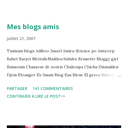
Pour s'approfondir dans le sujet: Lire L'etude du Labo
démocratique intitulée : "Arrestation, garde à vue, et
détention préventive: Analyse du cadre juridique tunisien au
Mes blogs amis
regard des Lignes directrices Luanda"
juillet 21, 2007
Tunisian blogs Adiboo 3assel Amira-Science po Anticorp
Bahet Barjot MettalicNaddou bidules Brunette Bloggy girl
Samsoum Chasseur de souris Chakoupa Chicha Dismalden
Djem Etranger Ex-Imam Blog Eau Bleue El greco Hatem
jojo ben jojo Jean Ken Kahloucha Diary Khanouf K-Max
PARTAGER
141 COMMENTAIRES
Leila fi amarikia Little Sarah American girl Massir mots a
CONTINUER À LIRE LE POST>>
dire Mouch ex Mazzika Tun...