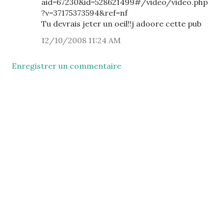
aid=67230&id=528621499#/video/video.php
?v=37175373594&ref=nf
Tu devrais jeter un oeil!!j adoore cette pub
12/10/2008 11:24 AM
Enregistrer un commentaire