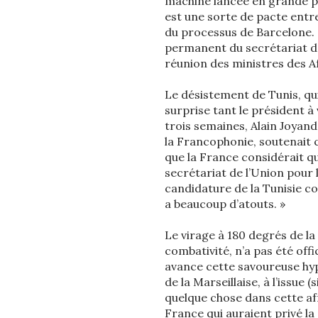
machine lancée en grande po
est une sorte de pacte entre 
du processus de Barcelone. C
permanent du secrétariat de 
réunion des ministres des Af
Le désistement de Tunis, qui
surprise tant le président à v
trois semaines, Alain Joyand
la Francophonie, soutenait ce
que la France considérait qu
secrétariat de l’Union pour 
candidature de la Tunisie c
a beaucoup d’atouts. »
Le virage à 180 degrés de la
combativité, n’a pas été off
avance cette savoureuse hyp
de la Marseillaise, à l’issu
quelque chose dans cette aff
France qui auraient privé la