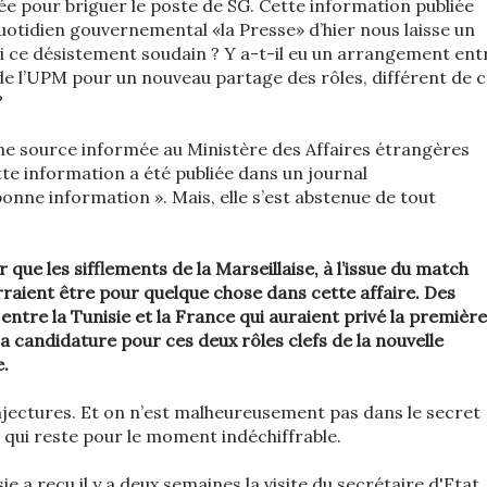
ée pour briguer le poste de SG. Cette information publiée
uotidien gouvernemental «la Presse» d’hier nous laisse un
i ce désistement soudain ? Y a-t-il eu un arrangement ent
e l’UPM pour un nouveau partage des rôles, différent de 
?
e source informée au Ministère des Affaires étrangères
tte information a été publiée dans un journal
nne information ». Mais, elle s’est abstenue de tout
que les sifflements de la Marseillaise, à l’issue du match
raient être pour quelque chose dans cette affaire. Des
entre la Tunisie et la France qui auraient privé la première
sa candidature pour ces deux rôles clefs de la nouvelle
.
onjectures. Et on n’est malheureusement pas dans le secret
 qui reste pour le moment indéchiffrable.
ie a reçu il y a deux semaines la visite du secrétaire d'Etat