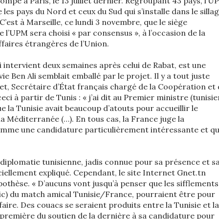
mpe à Paris, le 13 juillet dernier. Regroupant 43 pays, l’U
les pays du Nord et ceux du Sud qui s’installe dans le silla
’est à Marseille, ce lundi 3 novembre, que le siège
l’UPM sera choisi « par consensus », à l’occasion de la
faires étrangères de l’Union.
 intervient deux semaines après celui de Rabat, est une
ie Ben Ali semblait emballé par le projet. Il y a tout juste
et, Secrétaire d’État français chargé de la Coopération et
ci à partir de Tunis : « j’ai dit au Premier ministre (tunisie
e la Tunisie avait beaucoup d’atouts pour accueillir le
la Méditerranée (…). En tous cas, la France juge la
omme une candidature particulièrement intéressante et qu
 diplomatie tunisienne, jadis connue pour sa présence et s
iciellement expliqué. Cependant, le site Internet Gnet.tn
othèse. « D’aucuns vont jusqu’à penser que les sifflements
e (sic) du match amical Tunisie/France, pourraient être pour
aire. Des couacs se seraient produits entre la Tunisie et la
 première du soutien de la dernière à sa candidature pour