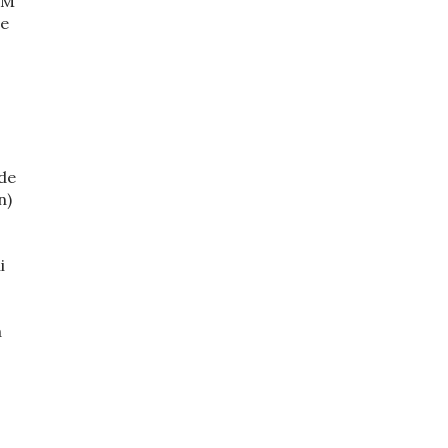
PM
ge
 de
n)
i
a