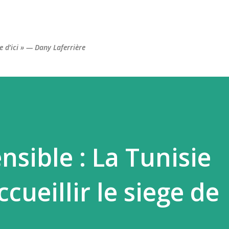
Accéder au contenu principal
re d’ici » — Dany Laferrière
sible : La Tunisie
cueillir le siege de