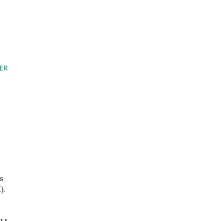
ER
s
).