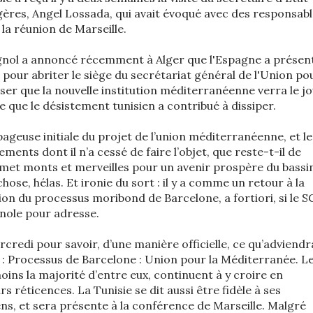
gères, Angel Lossada, qui avait évoqué avec des responsab
 la réunion de Marseille.
nol a annoncé récemment à Alger que l'Espagne a présen
pour abriter le siège du secrétariat général de l'Union po
ser que la nouvelle institution méditerranéenne verra le j
te que le désistement tunisien a contribué à dissiper.
ageuse initiale du projet de l’union méditerranéenne, et le
ments dont il n’a cessé de faire l’objet, que reste-t-il de
omet monts et merveilles pour un avenir prospère du bassi
se, hélas. Et ironie du sort : il y a comme un retour à la
on du processus moribond de Barcelone, a fortiori, si le S
agnole pour adresse.
rcredi pour savoir, d’une manière officielle, ce qu’adviendr
: Processus de Barcelone : Union pour la Méditerranée. L
moins la majorité d’entre eux, continuent à y croire en
s réticences. La Tunisie se dit aussi être fidèle à ses
, et sera présente à la conférence de Marseille. Malgré