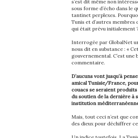
s’est dit même non intéress
sous forme d’écho dans le q
tantinet perplexes. Pourquo
Tunis et d’autres membres d
qui était prévu initialement 
Interrogée par GlobalNet un
nous dit en substance : « Ce
gouvernemental. C’est une bo
commentaire.
D’aucuns vont jusqu’à penser 
amical Tunisie/France, pour
couacs se seraient produits 
du soutien de la dernière à 
institution méditerranéenne
Mais, tout ceci n’est que c
des dieux pour déchiffrer ce
Un indice toutefois. La Tunis