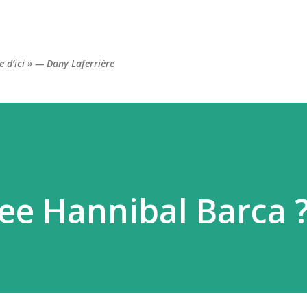
Accéder au contenu principal
re d’ici » — Dany Laferrière
nee Hannibal Barca 