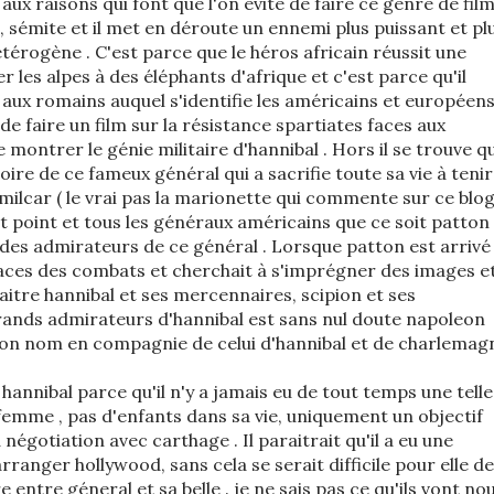
ux raisons qui font que l'on évite de faire ce genre de film
n, sémite et il met en déroute un ennemi plus puissant et pl
rogène . C'est parce que le héros africain réussit une
 les alpes à des éléphants d'afrique et c'est parce qu'il
aux romains auquel s'identifie les américains et européen
e de faire un film sur la résistance spartiates faces aux
 montrer le génie militaire d'hannibal . Hors il se trouve q
stoire de ce fameux général qui a sacrifie toute sa vie à tenir
ilcar ( le vrai pas la marionette qui commente sur ce blog
t point et tous les généraux américains que ce soit patton
 des admirateurs de ce général . Lorsque patton est arrivé
 traces des combats et cherchait à s'imprégner des images e
itre hannibal et ses mercennaires, scipion et ses
grands admirateurs d'hannibal est sans nul doute napoleon
 son nom en compagnie de celui d'hannibal et de charlemag
 hannibal parce qu'il n'y a jamais eu de tout temps une telle
femme , pas d'enfants dans sa vie, uniquement un objectif
négotiation avec carthage . Il paraitrait qu'il a eu une
rranger hollywood, sans cela se serait difficile pour elle de
e entre géneral et sa belle . je ne sais pas ce qu'ils vont no