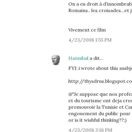
On a eu droit à d’innombrabl
Romains.. les croisades…et j
Vivement ce film
4/23/2008 1:55 PM
Hannibal
a dit…
FYI: i wrote sbout this susb
http://thysdrus.blogspot
@"Je suppose que nos profes
et du tourisme ont deja cre
promouvoir la Tunisie et Ca
engouement du public pour c
or is it wishful thinking??;)
4/23/2008 3:18 PM