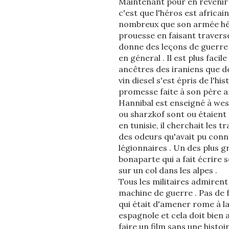
Maintenant pour en revenir a
c'est que l'héros est africai
nombreux que son armée hété
prouesse en faisant traverser
donne des leçons de guerre 
en géneral . Il est plus facil
ancêtres des iraniens que de
vin diesel s'est épris de l'hi
promesse faite à son père am
Hannibal est enseigné à wes
ou sharzkof sont ou étaient
en tunisie, il cherchait les
des odeurs qu'avait pu conna
légionnaires . Un des plus 
bonaparte qui a fait écrire
sur un col dans les alpes .
Tous les militaires admirent
machine de guerre . Pas de 
qui était d'amener rome à la 
espagnole et cela doit bien a
faire un film sans une histoir