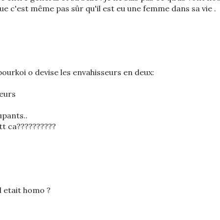
 c'est même pas sûr qu'il est eu une femme dans sa vie .
!pourkoi o devise les envahisseurs en deux:
eurs
upants..
tt ca??????????
l etait homo ?