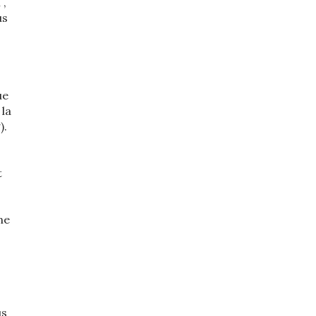
 ,
us
s
ue
 la
).
t
ne
us