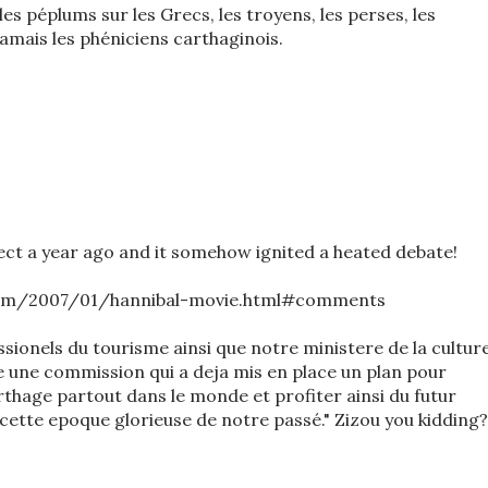
es péplums sur les Grecs, les troyens, les perses, les
amais les phéniciens carthaginois.
ject a year ago and it somehow ignited a heated debate!
.com/2007/01/hannibal-movie.html#comments
sionels du tourisme ainsi que notre ministere de la cultur
e une commission qui a deja mis en place un plan pour
rthage partout dans le monde et profiter ainsi du futur
ette epoque glorieuse de notre passé." Zizou you kidding?