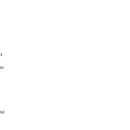
nt
un
ui