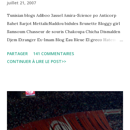
juillet 21, 2007
Tunisian blogs Adiboo 3assel Amira-Science po Anticorp
Bahet Barjot MettalicNaddou bidules Brunette Bloggy girl
Samsoum Chasseur de souris Chakoupa Chicha Dismalden
Djem Etranger Ex-Imam Blog Eau Bleue El greco Hatem
jojo ben jojo Jean Ken Kahloucha Diary Khanouf K-Max
PARTAGER
141 COMMENTAIRES
Leila fi amarikia Little Sarah American girl Massir mots a
CONTINUER À LIRE LE POST>>
dire Mouch ex Mazzika Tun...