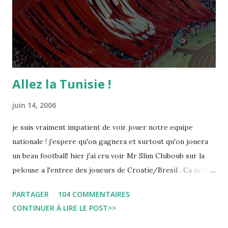
Allez la Tunisie !
juin 14, 2006
je suis vraiment impatient de voir jouer notre equipe
nationale ! j'espere qu'on gagnera et surtout qu'on jouera
un beau football! hier j'ai cru voir Mr Slim Chiboub sur la
pelouse a l'entree des joueurs de Croatie/Bresil . Ca m'a
fait plaisir puisque les tunisiens sont tres rares dans les
PARTAGER
104 COMMENTAIRES
instances internationales.( Je me demande d'ailleurs a quoi
CONTINUER À LIRE LE POST>>
est due cette absence !). Anyway... Inchallah Marbouha !