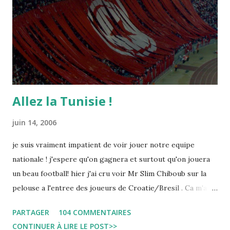
Allez la Tunisie !
juin 14, 2006
je suis vraiment impatient de voir jouer notre equipe
nationale ! j'espere qu'on gagnera et surtout qu'on jouera
un beau football! hier j'ai cru voir Mr Slim Chiboub sur la
pelouse a l'entree des joueurs de Croatie/Bresil . Ca m'a
fait plaisir puisque les tunisiens sont tres rares dans les
PARTAGER
104 COMMENTAIRES
instances internationales.( Je me demande d'ailleurs a quoi
CONTINUER À LIRE LE POST>>