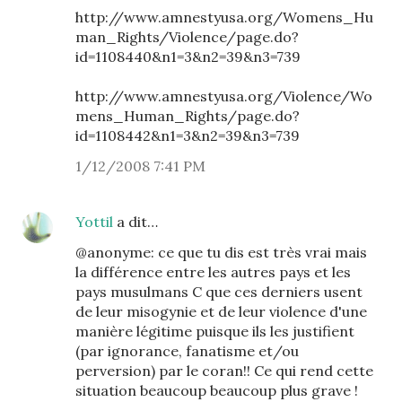
http://www.amnestyusa.org/Womens_Hu
man_Rights/Violence/page.do?
id=1108440&n1=3&n2=39&n3=739
http://www.amnestyusa.org/Violence/Wo
mens_Human_Rights/page.do?
id=1108442&n1=3&n2=39&n3=739
1/12/2008 7:41 PM
Yottil
a dit…
@anonyme: ce que tu dis est très vrai mais
la différence entre les autres pays et les
pays musulmans C que ces derniers usent
de leur misogynie et de leur violence d'une
manière légitime puisque ils les justifient
(par ignorance, fanatisme et/ou
perversion) par le coran!! Ce qui rend cette
situation beaucoup beaucoup plus grave !