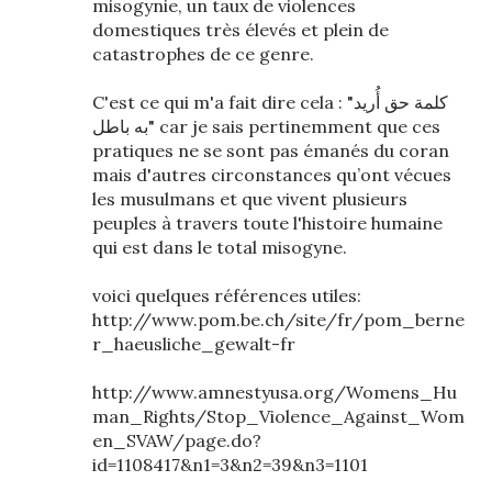
misogynie, un taux de violences
domestiques très élevés et plein de
catastrophes de ce genre.
C'est ce qui m'a fait dire cela : "كلمة حق أُريد
به باطل" car je sais pertinemment que ces
pratiques ne se sont pas émanés du coran
mais d'autres circonstances qu’ont vécues
les musulmans et que vivent plusieurs
peuples à travers toute l'histoire humaine
qui est dans le total misogyne.
voici quelques références utiles:
http://www.pom.be.ch/site/fr/pom_berne
r_haeusliche_gewalt-fr
http://www.amnestyusa.org/Womens_Hu
man_Rights/Stop_Violence_Against_Wom
en_SVAW/page.do?
id=1108417&n1=3&n2=39&n3=1101