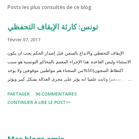
Posts les plus consultés de ce blog
تونس: كارثة الإيقاف التحفظي
février 07, 2017
الإيقاف التحفظي والايداع بالسجن قبل إصدار الحكم يجب ان يكون
الاستثناء وليس القاعدة. هذا الإجراء المعمم بالمحاكم التونسية هو سبب
اكتظاظ السجون(50%من السجناء هم مواطنين موقوفين ولا يوجد
حكم ضدهم) وثابت علميا انه يؤثر على مجرى العدالة بشكل كبير ويؤثر
سلبا على الأحكام فنادرا ما يحكم الموقوف بالبراءة او بمدة اقصر من
PARTAGER
96 COMMENTAIRES
التي قضاها تحفظيا . هذه الممارسات تسبب كوارث اجتماعية واقتصادية
CONTINUER À LIRE LE POST>>
و تجعل المواطن يحقد على المنظومة القضائية و يحس بالظلم و القهر
Pour s'approfondir dans le sujet: Lire L'etude du Labo
démocratique intitulée : "Arrestation, garde à vue, et
détention préventive: Analyse du cadre juridique tunisien au
Mes blogs amis