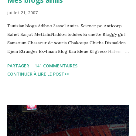
regard des Lignes directrices Luanda"
juillet 21, 2007
Tunisian blogs Adiboo 3assel Amira-Science po Anticorp
Bahet Barjot MettalicNaddou bidules Brunette Bloggy girl
Samsoum Chasseur de souris Chakoupa Chicha Dismalden
Djem Etranger Ex-Imam Blog Eau Bleue El greco Hatem
jojo ben jojo Jean Ken Kahloucha Diary Khanouf K-Max
PARTAGER
141 COMMENTAIRES
Leila fi amarikia Little Sarah American girl Massir mots a
CONTINUER À LIRE LE POST>>
dire Mouch ex Mazzika Tun...