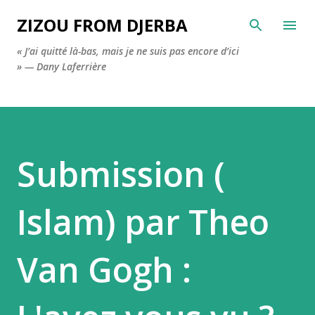
Accéder au contenu principal
ZIZOU FROM DJERBA
« J’ai quitté là-bas, mais je ne suis pas encore d’ici
» — Dany Laferrière
Submission (
Islam) par Theo
Van Gogh :