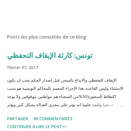
Posts les plus consultés de ce blog
تونس: كارثة الإيقاف التحفظي
février 07, 2017
الإيقاف التحفظي والايداع بالسجن قبل إصدار الحكم يجب ان يكون
الاستثناء وليس القاعدة. هذا الإجراء المعمم بالمحاكم التونسية هو سبب
اكتظاظ السجون(50%من السجناء هم مواطنين موقوفين ولا يوجد
حكم ضدهم) وثابت علميا انه يؤثر على مجرى العدالة بشكل كبير ويؤثر
سلبا على الأحكام فنادرا ما يحكم الموقوف بالبراءة او بمدة اقصر من
PARTAGER
96 COMMENTAIRES
التي قضاها تحفظيا . هذه الممارسات تسبب كوارث اجتماعية واقتصادية
CONTINUER À LIRE LE POST>>
و تجعل المواطن يحقد على المنظومة القضائية و يحس بالظلم و القهر