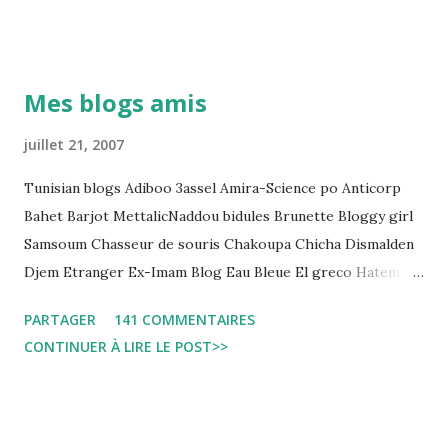
Pour s'approfondir dans le sujet: Lire L'etude du Labo
démocratique intitulée : "Arrestation, garde à vue, et
détention préventive: Analyse du cadre juridique tunisien au
Mes blogs amis
regard des Lignes directrices Luanda"
juillet 21, 2007
Tunisian blogs Adiboo 3assel Amira-Science po Anticorp
Bahet Barjot MettalicNaddou bidules Brunette Bloggy girl
Samsoum Chasseur de souris Chakoupa Chicha Dismalden
Djem Etranger Ex-Imam Blog Eau Bleue El greco Hatem
jojo ben jojo Jean Ken Kahloucha Diary Khanouf K-Max
PARTAGER
141 COMMENTAIRES
Leila fi amarikia Little Sarah American girl Massir mots a
CONTINUER À LIRE LE POST>>
dire Mouch ex Mazzika Tun...