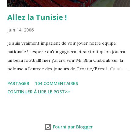
Allez la Tunisie !
juin 14, 2006
je suis vraiment impatient de voir jouer notre equipe
nationale ! j'espere qu'on gagnera et surtout qu'on jouera
un beau football! hier j'ai cru voir Mr Slim Chiboub sur la
pelouse a l'entree des joueurs de Croatie/Bresil . Ca m'a
fait plaisir puisque les tunisiens sont tres rares dans les
PARTAGER
104 COMMENTAIRES
instances internationales.( Je me demande d'ailleurs a quoi
CONTINUER À LIRE LE POST>>
est due cette absence !). Anyway... Inchallah Marbouha !
Fourni par Blogger