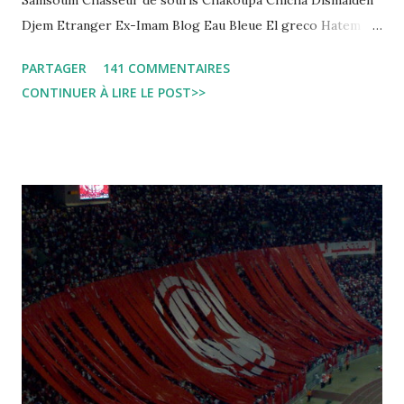
Samsoum Chasseur de souris Chakoupa Chicha Dismalden
Djem Etranger Ex-Imam Blog Eau Bleue El greco Hatem
jojo ben jojo Jean Ken Kahloucha Diary Khanouf K-Max
PARTAGER
141 COMMENTAIRES
Leila fi amarikia Little Sarah American girl Massir mots a
CONTINUER À LIRE LE POST>>
dire Mouch ex Mazzika Tun...