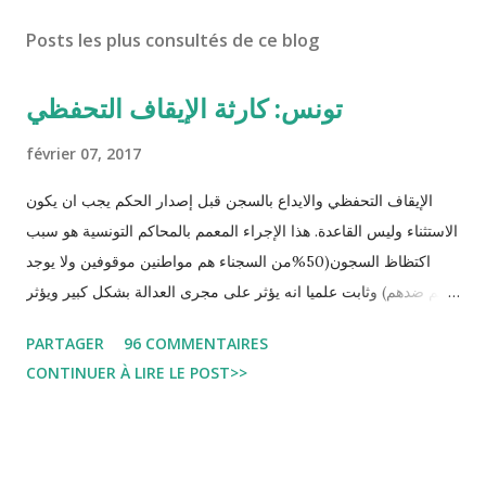
Posts les plus consultés de ce blog
تونس: كارثة الإيقاف التحفظي
février 07, 2017
الإيقاف التحفظي والايداع بالسجن قبل إصدار الحكم يجب ان يكون
الاستثناء وليس القاعدة. هذا الإجراء المعمم بالمحاكم التونسية هو سبب
اكتظاظ السجون(50%من السجناء هم مواطنين موقوفين ولا يوجد
حكم ضدهم) وثابت علميا انه يؤثر على مجرى العدالة بشكل كبير ويؤثر
سلبا على الأحكام فنادرا ما يحكم الموقوف بالبراءة او بمدة اقصر من
PARTAGER
96 COMMENTAIRES
التي قضاها تحفظيا . هذه الممارسات تسبب كوارث اجتماعية واقتصادية
CONTINUER À LIRE LE POST>>
و تجعل المواطن يحقد على المنظومة القضائية و يحس بالظلم و القهر
Pour s'approfondir dans le sujet: Lire L'etude du Labo
démocratique intitulée : "Arrestation, garde à vue, et
détention préventive: Analyse du cadre juridique tunisien au