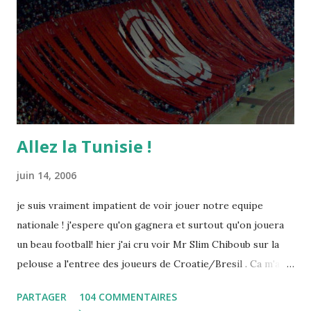
Allez la Tunisie !
juin 14, 2006
je suis vraiment impatient de voir jouer notre equipe
nationale ! j'espere qu'on gagnera et surtout qu'on jouera
un beau football! hier j'ai cru voir Mr Slim Chiboub sur la
pelouse a l'entree des joueurs de Croatie/Bresil . Ca m'a
fait plaisir puisque les tunisiens sont tres rares dans les
PARTAGER
104 COMMENTAIRES
instances internationales.( Je me demande d'ailleurs a quoi