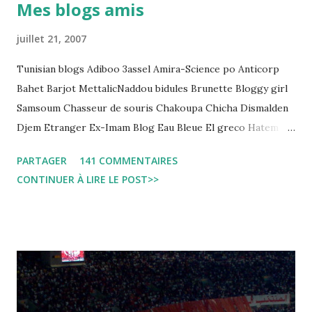
Mes blogs amis
regard des Lignes directrices Luanda"
juillet 21, 2007
Tunisian blogs Adiboo 3assel Amira-Science po Anticorp
Bahet Barjot MettalicNaddou bidules Brunette Bloggy girl
Samsoum Chasseur de souris Chakoupa Chicha Dismalden
Djem Etranger Ex-Imam Blog Eau Bleue El greco Hatem
jojo ben jojo Jean Ken Kahloucha Diary Khanouf K-Max
PARTAGER
141 COMMENTAIRES
Leila fi amarikia Little Sarah American girl Massir mots a
CONTINUER À LIRE LE POST>>
dire Mouch ex Mazzika Tun...