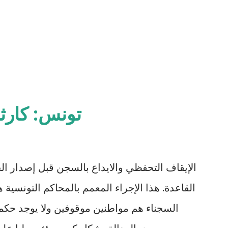
تونس: كارث
الإيقاف التحفظي والايداع بالسجن قبل إصدار ال
السجناء هم مواطنين موقوفين ولا يوجد حكم 