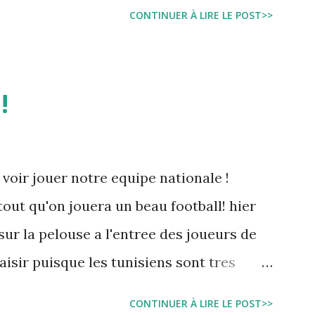
e Sarah American girl Massir mots a dire
CONTINUER À LIRE LE POST>>
!
 voir jouer notre equipe nationale !
tout qu'on jouera un beau football! hier
sur la pelouse a l'entree des joueurs de
laisir puisque les tunisiens sont tres
rnationales.( Je me demande d'ailleurs a
CONTINUER À LIRE LE POST>>