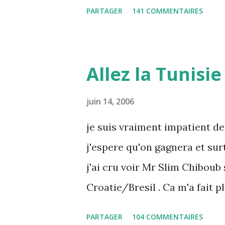
K-Max Leila fi amarikia Littl
PARTAGER
141 COMMENTAIRES
Mouch ex Mazzika Tun...
Allez la Tunisie 
juin 14, 2006
je suis vraiment impatient de
j'espere qu'on gagnera et sur
j'ai cru voir Mr Slim Chiboub 
Croatie/Bresil . Ca m'a fait p
rares dans les instances inte
PARTAGER
104 COMMENTAIRES