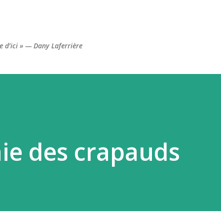
Accéder au contenu principal
re d’ici » — Dany Laferrière
ie des crapauds