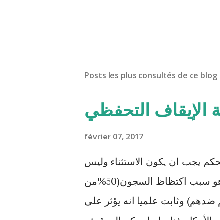
Posts les plus consultés de ce blog
ة الإيقاف التحفظي
février 07, 2017
حكم يجب ان يكون الاستثناء وليس
القاعدة. هذا الإجراء المعمم بالمحاكم التونسية هو سبب اكتظاظ السجون(50%من
ضدهم) وثابت علميا انه يؤثر على