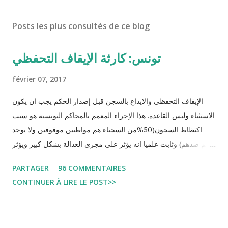
Posts les plus consultés de ce blog
تونس: كارثة الإيقاف التحفظي
février 07, 2017
الإيقاف التحفظي والايداع بالسجن قبل إصدار الحكم يجب ان يكون
الاستثناء وليس القاعدة. هذا الإجراء المعمم بالمحاكم التونسية هو سبب
اكتظاظ السجون(50%من السجناء هم مواطنين موقوفين ولا يوجد
حكم ضدهم) وثابت علميا انه يؤثر على مجرى العدالة بشكل كبير ويؤثر
سلبا على الأحكام فنادرا ما يحكم الموقوف بالبراءة او بمدة اقصر من
PARTAGER
96 COMMENTAIRES
التي قضاها تحفظيا . هذه الممارسات تسبب كوارث اجتماعية واقتصادية
CONTINUER À LIRE LE POST>>
و تجعل المواطن يحقد على المنظومة القضائية و يحس بالظلم و القهر
Pour s'approfondir dans le sujet: Lire L'etude du Labo
démocratique intitulée : "Arrestation, garde à vue, et