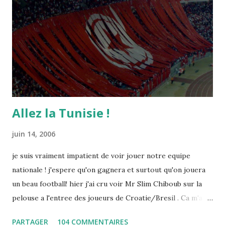
Allez la Tunisie !
juin 14, 2006
je suis vraiment impatient de voir jouer notre equipe
nationale ! j'espere qu'on gagnera et surtout qu'on jouera
un beau football! hier j'ai cru voir Mr Slim Chiboub sur la
pelouse a l'entree des joueurs de Croatie/Bresil . Ca m'a
fait plaisir puisque les tunisiens sont tres rares dans les
PARTAGER
104 COMMENTAIRES