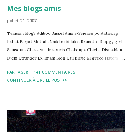
détention préventive: Analyse du cadre juridique tunisien au
Mes blogs amis
regard des Lignes directrices Luanda"
juillet 21, 2007
Tunisian blogs Adiboo 3assel Amira-Science po Anticorp
Bahet Barjot MettalicNaddou bidules Brunette Bloggy girl
Samsoum Chasseur de souris Chakoupa Chicha Dismalden
Djem Etranger Ex-Imam Blog Eau Bleue El greco Hatem
jojo ben jojo Jean Ken Kahloucha Diary Khanouf K-Max
PARTAGER
141 COMMENTAIRES
Leila fi amarikia Little Sarah American girl Massir mots a
CONTINUER À LIRE LE POST>>
dire Mouch ex Mazzika Tun...