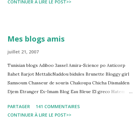
CONTINUER À LIRE LE POST>>
و تجعل المواطن يحقد على المنظومة القضائية و يحس بالظلم و القهر
Pour s'approfondir dans le sujet: Lire L'etude du Labo
démocratique intitulée : "Arrestation, garde à vue, et
détention préventive: Analyse du cadre juridique tunisien au
Mes blogs amis
regard des Lignes directrices Luanda"
juillet 21, 2007
Tunisian blogs Adiboo 3assel Amira-Science po Anticorp
Bahet Barjot MettalicNaddou bidules Brunette Bloggy girl
Samsoum Chasseur de souris Chakoupa Chicha Dismalden
Djem Etranger Ex-Imam Blog Eau Bleue El greco Hatem
jojo ben jojo Jean Ken Kahloucha Diary Khanouf K-Max
PARTAGER
141 COMMENTAIRES
Leila fi amarikia Little Sarah American girl Massir mots a
CONTINUER À LIRE LE POST>>
dire Mouch ex Mazzika Tun...