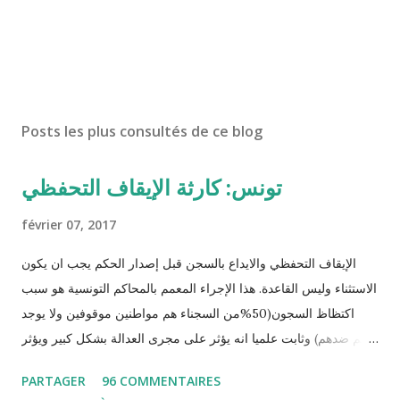
Posts les plus consultés de ce blog
تونس: كارثة الإيقاف التحفظي
février 07, 2017
الإيقاف التحفظي والايداع بالسجن قبل إصدار الحكم يجب ان يكون
الاستثناء وليس القاعدة. هذا الإجراء المعمم بالمحاكم التونسية هو سبب
اكتظاظ السجون(50%من السجناء هم مواطنين موقوفين ولا يوجد
حكم ضدهم) وثابت علميا انه يؤثر على مجرى العدالة بشكل كبير ويؤثر
سلبا على الأحكام فنادرا ما يحكم الموقوف بالبراءة او بمدة اقصر من
PARTAGER
96 COMMENTAIRES
التي قضاها تحفظيا . هذه الممارسات تسبب كوارث اجتماعية واقتصادية