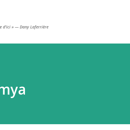
Accéder au contenu principal
re d’ici » — Dany Laferrière
3mya