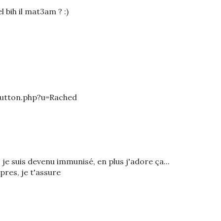
 bih il mat3am ? :)
button.php?u=Rached
je suis devenu immunisé, en plus j'adore ça...
res, je t'assure