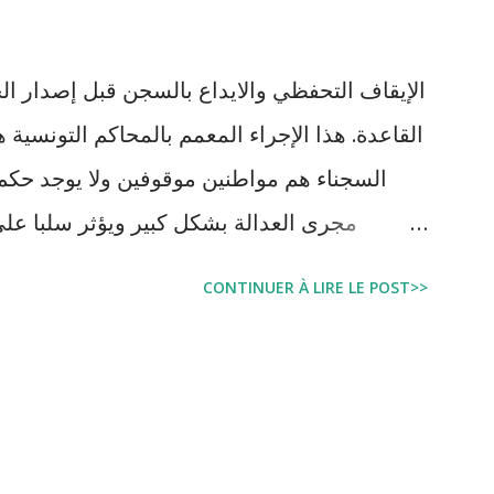
الإيقاف التحفظي والايداع بالسجن قبل إصدار ال
السجناء هم مواطنين موقوفين ولا يوجد حكم 
مجرى العدالة بشكل كبير ويؤثر سلبا على
بالبراءة او بمدة اقصر من التي قضاها تحف
CONTINUER À LIRE LE POST>>
اجتماعية واقتصادية و تجعل المواطن يحقد على 
estation, garde à vue, et détention
juridique tunisien au regard des Lignes