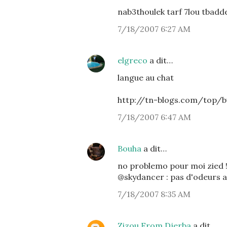
nab3thoulek tarf 7lou tbaddel
7/18/2007 6:27 AM
elgreco
a dit…
langue au chat
http://tn-blogs.com/top/
7/18/2007 6:47 AM
Bouha
a dit…
no problemo pour moi zied ! 
@skydancer : pas d'odeurs ap
7/18/2007 8:35 AM
Zizou From Djerba
a dit…