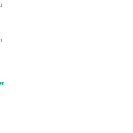
u
u
ER