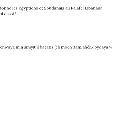
onne les egyptiens et Soudanais au Falafel Libanais!
oi aussi !
 chwaya min siniyit il batatis (éli moch 3amlahélik bydaya w