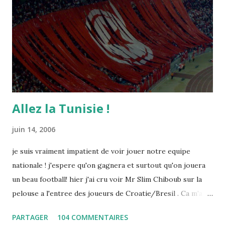
Allez la Tunisie !
juin 14, 2006
je suis vraiment impatient de voir jouer notre equipe
nationale ! j'espere qu'on gagnera et surtout qu'on jouera
un beau football! hier j'ai cru voir Mr Slim Chiboub sur la
pelouse a l'entree des joueurs de Croatie/Bresil . Ca m'a
fait plaisir puisque les tunisiens sont tres rares dans les
PARTAGER
104 COMMENTAIRES
instances internationales.( Je me demande d'ailleurs a quoi