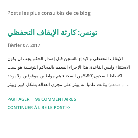
Posts les plus consultés de ce blog
تونس: كارثة الإيقاف التحفظي
février 07, 2017
الإيقاف التحفظي والايداع بالسجن قبل إصدار الحكم يجب ان يكون
الاستثناء وليس القاعدة. هذا الإجراء المعمم بالمحاكم التونسية هو سبب
اكتظاظ السجون(50%من السجناء هم مواطنين موقوفين ولا يوجد
حكم ضدهم) وثابت علميا انه يؤثر على مجرى العدالة بشكل كبير ويؤثر
سلبا على الأحكام فنادرا ما يحكم الموقوف بالبراءة او بمدة اقصر من
PARTAGER
96 COMMENTAIRES
التي قضاها تحفظيا . هذه الممارسات تسبب كوارث اجتماعية واقتصادية
CONTINUER À LIRE LE POST>>
و تجعل المواطن يحقد على المنظومة القضائية و يحس بالظلم و القهر
Pour s'approfondir dans le sujet: Lire L'etude du Labo
démocratique intitulée : "Arrestation, garde à vue, et
détention préventive: Analyse du cadre juridique tunisien au