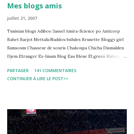
Mes blogs amis
regard des Lignes directrices Luanda"
juillet 21, 2007
Tunisian blogs Adiboo 3assel Amira-Science po Anticorp
Bahet Barjot MettalicNaddou bidules Brunette Bloggy girl
Samsoum Chasseur de souris Chakoupa Chicha Dismalden
Djem Etranger Ex-Imam Blog Eau Bleue El greco Hatem
jojo ben jojo Jean Ken Kahloucha Diary Khanouf K-Max
PARTAGER
141 COMMENTAIRES
Leila fi amarikia Little Sarah American girl Massir mots a
CONTINUER À LIRE LE POST>>
dire Mouch ex Mazzika Tun...