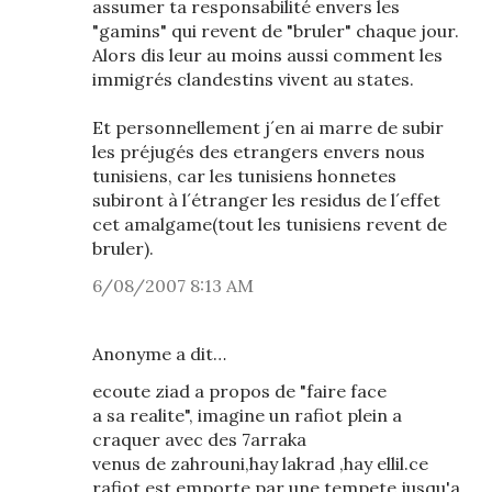
assumer ta responsabilité envers les
"gamins" qui revent de "bruler" chaque jour.
Alors dis leur au moins aussi comment les
immigrés clandestins vivent au states.
Et personnellement j´en ai marre de subir
les préjugés des etrangers envers nous
tunisiens, car les tunisiens honnetes
subiront à l´étranger les residus de l´effet
cet amalgame(tout les tunisiens revent de
bruler).
6/08/2007 8:13 AM
Anonyme a dit…
ecoute ziad a propos de "faire face
a sa realite", imagine un rafiot plein a
craquer avec des 7arraka
venus de zahrouni,hay lakrad ,hay ellil.ce
rafiot est emporte par une tempete jusqu'a