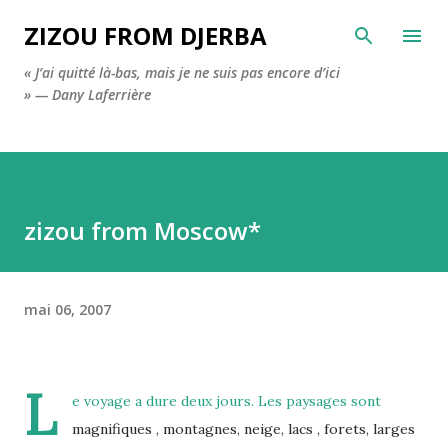
Accéder au contenu principal
ZIZOU FROM DJERBA
« J’ai quitté là-bas, mais je ne suis pas encore d’ici
» — Dany Laferrière
zizou from Moscow*
mai 06, 2007
L
e voyage a dure deux jours. Les paysages sont
magnifiques , montagnes, neige, lacs , forets, larges