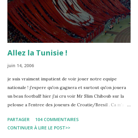
Allez la Tunisie !
juin 14, 2006
je suis vraiment impatient de voir jouer notre equipe
nationale ! j'espere qu'on gagnera et surtout qu'on jouera
un beau football! hier j'ai cru voir Mr Slim Chiboub sur la
pelouse a l'entree des joueurs de Croatie/Bresil . Ca m'a
fait plaisir puisque les tunisiens sont tres rares dans les
PARTAGER
104 COMMENTAIRES
instances internationales.( Je me demande d'ailleurs a quoi
CONTINUER À LIRE LE POST>>
est due cette absence !). Anyway... Inchallah Marbouha !