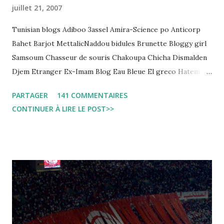
juillet 21, 2007
Tunisian blogs Adiboo 3assel Amira-Science po Anticorp
Bahet Barjot MettalicNaddou bidules Brunette Bloggy girl
Samsoum Chasseur de souris Chakoupa Chicha Dismalden
Djem Etranger Ex-Imam Blog Eau Bleue El greco Hatem
jojo ben jojo Jean Ken Kahloucha Diary Khanouf K-Max
PARTAGER
141 COMMENTAIRES
Leila fi amarikia Little Sarah American girl Massir mots a
CONTINUER À LIRE LE POST>>
dire Mouch ex Mazzika Tun...