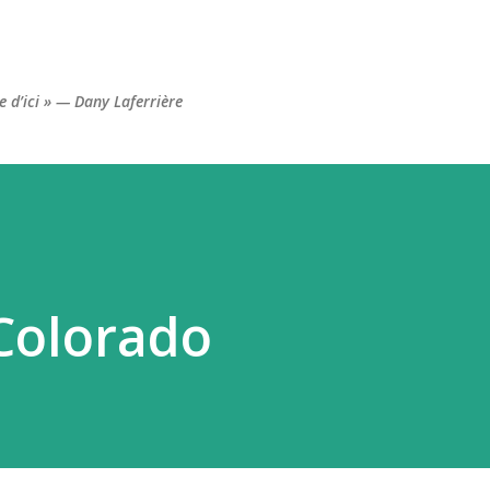
Accéder au contenu principal
re d’ici » — Dany Laferrière
Colorado