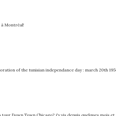
 à Montréal!
ration of the tunisian independance day : march 20th 195
un tour Down Town Chicago? j'y vis depuis quelques mois et