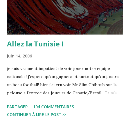
Allez la Tunisie !
juin 14, 2006
je suis vraiment impatient de voir jouer notre equipe
nationale ! j'espere qu'on gagnera et surtout qu'on jouera
un beau football! hier j'ai cru voir Mr Slim Chiboub sur la
pelouse a l'entree des joueurs de Croatie/Bresil . Ca m'a
fait plaisir puisque les tunisiens sont tres rares dans les
PARTAGER
104 COMMENTAIRES
instances internationales.( Je me demande d'ailleurs a quoi
CONTINUER À LIRE LE POST>>
est due cette absence !). Anyway... Inchallah Marbouha !