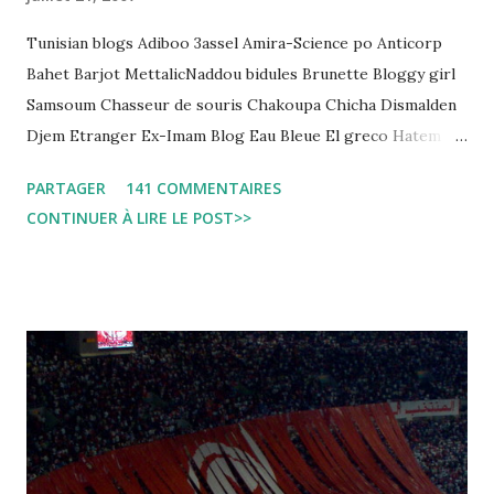
Tunisian blogs Adiboo 3assel Amira-Science po Anticorp
Bahet Barjot MettalicNaddou bidules Brunette Bloggy girl
Samsoum Chasseur de souris Chakoupa Chicha Dismalden
Djem Etranger Ex-Imam Blog Eau Bleue El greco Hatem
jojo ben jojo Jean Ken Kahloucha Diary Khanouf K-Max
PARTAGER
141 COMMENTAIRES
Leila fi amarikia Little Sarah American girl Massir mots a
CONTINUER À LIRE LE POST>>
dire Mouch ex Mazzika Tun...