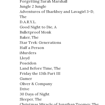
Forgetting Sarah Marshall
Jungle 2 Jungle
Adventures of Sharkboy and Lavagirl 3-D,
The
D.A.R.Y.L.
Good Night to Die, A
Bulletproof Monk
Baker, The
Star Trek: Generations
Half a Person
iMurders
Lloyd
Poseidon
Land Before Time, The
Friday the 13th Part III
Gamer
Oliver & Company
Drive
30 Days of Night
Sleeper, The
Christmas Miracle of Jonathan Toomey, The