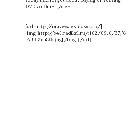
DVDs offline. [/size]
[url=http://movies.aoaoaxxx.ru/]
[img]http://s43.radikal.ru/i102/0910/37/6
c734f3ca5fb.jpg[/img][/url]