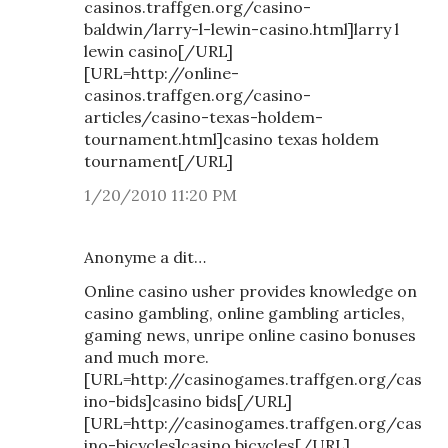
casinos.traffgen.org/casino-
baldwin/larry-l-lewin-casino.html]larry l
lewin casino[/URL]
[URL=http://online-
casinos.traffgen.org/casino-
articles/casino-texas-holdem-
tournament.html]casino texas holdem
tournament[/URL]
1/20/2010 11:20 PM
Anonyme a dit…
Online casino usher provides knowledge on
casino gambling, online gambling articles,
gaming news, unripe online casino bonuses
and much more.
[URL=http://casinogames.traffgen.org/cas
ino-bids]casino bids[/URL]
[URL=http://casinogames.traffgen.org/cas
ino-bicycles]casino bicycles[/URL]