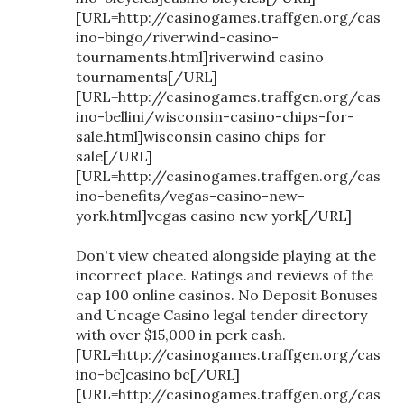
[URL=http://casinogames.traffgen.org/cas
ino-bingo/riverwind-casino-
tournaments.html]riverwind casino
tournaments[/URL]
[URL=http://casinogames.traffgen.org/cas
ino-bellini/wisconsin-casino-chips-for-
sale.html]wisconsin casino chips for
sale[/URL]
[URL=http://casinogames.traffgen.org/cas
ino-benefits/vegas-casino-new-
york.html]vegas casino new york[/URL]
Don't view cheated alongside playing at the
incorrect place. Ratings and reviews of the
cap 100 online casinos. No Deposit Bonuses
and Uncage Casino legal tender directory
with over $15,000 in perk cash.
[URL=http://casinogames.traffgen.org/cas
ino-bc]casino bc[/URL]
[URL=http://casinogames.traffgen.org/cas