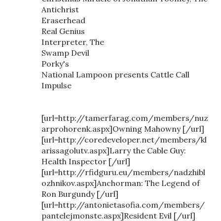
Antichrist
Eraserhead
Real Genius
Interpreter, The
Swamp Devil
Porky's
National Lampoon presents Cattle Call
Impulse
[url=http://tamerfarag.com/members/nuz
arprohorenk.aspx]Owning Mahowny [/url]
[url=http://coredeveloper.net/members/kl
arissagolutv.aspx]Larry the Cable Guy:
Health Inspector [/url]
[url=http://rfidguru.eu/members/nadzhibl
ozhnikov.aspx]Anchorman: The Legend of
Ron Burgundy [/url]
[url=http://antonietasofia.com/members/
pantelejmonste.aspx]Resident Evil [/url]