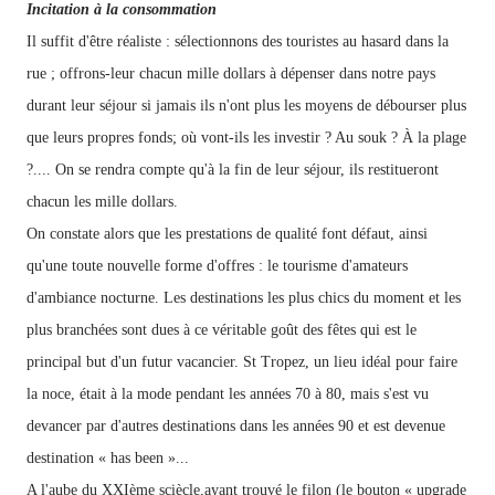
Incitation à la consommation
Il suffit d'être réaliste : sélectionnons
des touristes
au hasard dans
la
rue ;
offrons-leur chacun mille dollars à dépenser dans notre pays
durant
leur
séjour
si
jamais
ils
n'ont
plus
les
moyens
de débourser
plus
que
leurs propres fonds; où
vont-ils
les investir ?
Au souk ? À la plage
?.... On se rendra compte qu'à
la fin de leur séjour, ils restitueront
chacun
les mille dollars.
On constate alors que les prestations de qualité font défaut, ainsi
qu'une toute nouvelle forme d'offres :
le
tourisme
d'amateurs
d'ambiance nocturne. Les
destinations les plus chics
du moment et les
plus branchées sont dues à ce véritable goût des fêtes qui est le
principal but d'un futur vacancier. St Tropez, un lieu idéal pour faire
la noce, était à la mode pendant les années 70 à 80, mais s'est vu
devancer par d'autres destinations dans les années 90 et est devenue
destination « has been »...
A l'aube du XXIème sciècle,ayant trouvé le filon (le bouton « upgrade