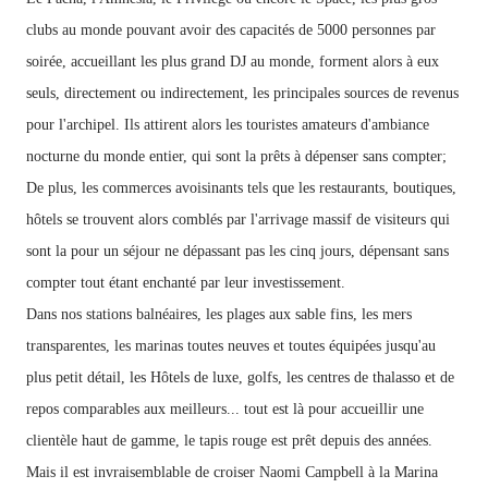
clubs
au
monde
pouvant
avoir
des capacités de 5000 personnes par
soirée, accueillant les plus grand DJ au monde, forment alors à eux
seuls, directement ou indirectement, les principales sources
de
revenus
pour
l'archipel.
Ils
attirent
alors
les touristes amateurs d'ambiance
nocturne du
monde
entier,
qui
sont la prêts à
dépenser sans compter;
De plus, les commerces avoisinants tels que les restaurants, boutiques,
hôtels se trouvent alors comblés par l'arrivage massif de visiteurs qui
sont la pour un séjour ne dépassant pas les cinq jours, dépensant sans
compter tout étant enchanté par leur investissement.
Dans nos stations
balnéaires, les
plages
aux sable fins,
les mers
transparentes, les
marinas toutes neuves et toutes équipées
jusqu'au
plus petit détail,
les
Hôtels de luxe, golfs, les centres
de
thalasso
et de
repos comparables
aux meilleurs... tout est là pour accueillir une
clientèle haut de gamme, le tapis rouge est prêt depuis des années.
Mais il est invraisemblable de croiser Naomi Campbell à la Marina