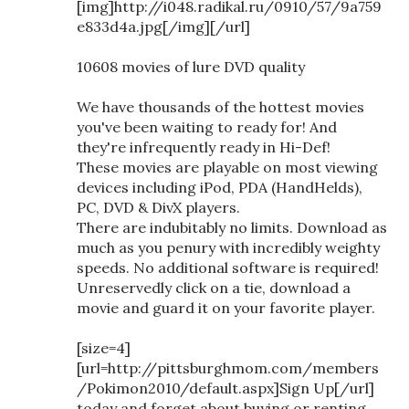
[img]http://i048.radikal.ru/0910/57/9a759
e833d4a.jpg[/img][/url]
10608 movies of lure DVD quality
We have thousands of the hottest movies
you've been waiting to ready for! And
they're infrequently ready in Hi-Def!
These movies are playable on most viewing
devices including iPod, PDA (HandHelds),
PC, DVD & DivX players.
There are indubitably no limits. Download as
much as you penury with incredibly weighty
speeds. No additional software is required!
Unreservedly click on a tie, download a
movie and guard it on your favorite player.
[size=4]
[url=http://pittsburghmom.com/members
/Pokimon2010/default.aspx]Sign Up[/url]
today and forget about buying or renting