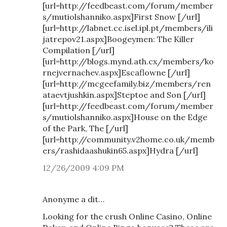
[url=http://feedbeast.com/forum/member
s/mutiolshanniko.aspx]First Snow [/url]
[url=http://labnet.cc.isel.ipl.pt/members/ili
jatrepov21.aspx]Boogeymen: The Killer
Compilation [/url]
[url=http://blogs.mynd.ath.cx/members/ko
rnejvernachev.aspx]Escaflowne [/url]
[url=http://mcgeefamily.biz/members/ren
ataevtjushkin.aspx]Steptoe and Son [/url]
[url=http://feedbeast.com/forum/member
s/mutiolshanniko.aspx]House on the Edge
of the Park, The [/url]
[url=http://community.v2home.co.uk/memb
ers/rashidaashukin65.aspx]Hydra [/url]
12/26/2009 4:09 PM
Anonyme a dit…
Looking for the crush Online Casino, Online