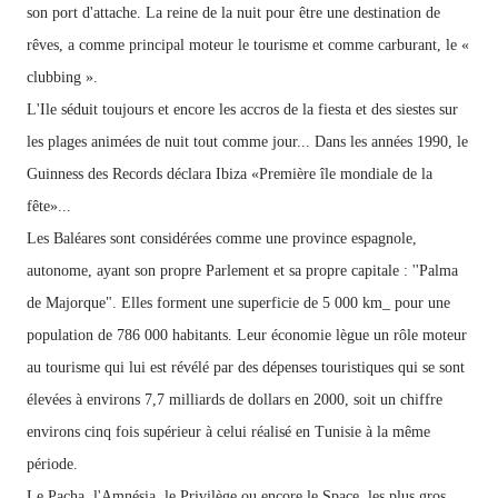
son port d'attache. La reine de la nuit pour être une destination de
rêves, a comme principal moteur le tourisme et comme carburant, le «
clubbing ».
L'Ile séduit toujours et encore les accros de la fiesta et des siestes sur
les plages
animées de
nuit tout comme jour... Dans les années 1990,
le
Guinness
des
Records
déclara
Ibiza
«Première
île mondiale de la
fête»...
Les Baléares sont considérées comme
une
province espagnole,
autonome,
ayant
son
propre
Parlement
et
sa propre
capitale :
''Palma
de
Majorque".
Elles
forment
une superficie
de
5 000
km_
pour
une
population
de
786 000 habitants. Leur économie
lègue un rôle
moteur
au tourisme qui lui est révélé par
des
dépenses touristiques qui se sont
élevées à environs 7,7 milliards de dollars
en 2000,
soit un chiffre
environs cinq fois supérieur à celui réalisé en Tunisie à la même
période.
Le
Pacha,
l'Amnésia,
le
Privilège
ou
encore
le Space,
les
plus
gros