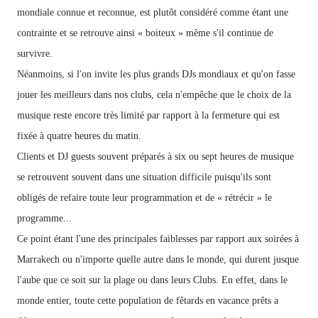
mondiale connue et reconnue, est plutôt considéré comme étant une
contrainte et se retrouve ainsi « boiteux » même s'il continue de
survivre.
Néanmoins, si l'on invite les plus grands DJs mondiaux et
qu'on
fasse
jouer
les
meilleurs
dans
nos
clubs,
cela n'empêche
que
le choix
de
la
musique
reste encore
très
limité par
rapport
à
la fermeture
qui
est
fixée
à
quatre heures
du
matin.
Clients
et
DJ guests
souvent préparés
à
six
ou
sept
heures
de
musique
se
retrouvent souvent dans une situation difficile puisqu'ils sont
obligés de refaire
toute
leur
programmation
et
de
« rétrécir »
le
programme...
Ce point étant l'une des principales faiblesses par rapport aux soirées à
Marrakech ou n'importe quelle autre dans le monde, qui durent jusque
l'aube que ce soit sur la plage ou dans leurs Clubs. En effet, dans le
monde entier, toute cette population de fêtards en vacance prêts a