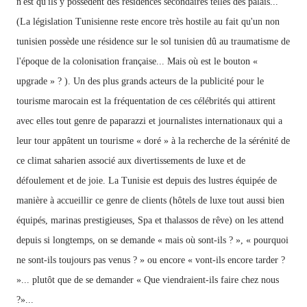
n'est qu'ils y possèdent des résidences secondaires telles des palais...
(La législation Tunisienne reste encore très hostile au fait qu'un non
tunisien possède une résidence sur le sol tunisien dû au traumatisme de
l'époque de la colonisation française... Mais où est le bouton «
upgrade » ? ). Un des plus grands acteurs de la publicité pour le
tourisme marocain est la fréquentation de ces célébrités qui attirent
avec elles tout genre de paparazzi et journalistes internationaux qui a
leur tour appâtent un tourisme « doré » à la recherche de la sérénité de
ce climat saharien associé aux divertissements de luxe et de
défoulement et de joie. La Tunisie est depuis des lustres équipée de
manière à accueillir ce genre de clients (hôtels de luxe tout aussi bien
équipés, marinas prestigieuses, Spa et thalassos de rêve) on les attend
depuis si longtemps, on se demande « mais où sont-ils ? », « pourquoi
ne sont-ils toujours pas venus ? » ou encore « vont-ils encore tarder ?
»... plutôt que de se demander « Que viendraient-ils faire chez nous
?»...