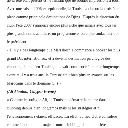
de la fête était présent et ne laissant que de bonnes impressions à tous.
Avec une saison 2006 exceptionnelle,
la Tunisie a obtenu la troisième
place comme principale destinations de Djing. D'après la direction du
club, l'été 2007 s'annonce encore plus riche que jamais avec tous les
plus grands noms actuels et un programme encore plus audacieux que
le précédant...
« Il n'y a pas longtemps que Marrakech a commencé a booker
les
plus
grand
DJs
internationaux
et
à devenir destination privilégiée des
clubbers, alors qu'en Tunisie, on avait commencé à booker longtemps
avant et il y a trois ans, la Tunisie était bien plus en avance sur les
Marocains dans le domaine (...) »
(Ali Aloulou, Calypso Events)
« Comme le souligne Ali, la Tunisie a démarré la course
dans
le
clubbing depuis
bien longtemps
mais
ni les stratégies et ni
l'environnement s'étaient efficaces. En effet, au lieu d'être considéré
comme étant un atout majeur, notre clubbing, d'une notoriété