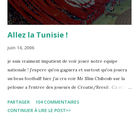
Allez la Tunisie !
juin 14, 2006
je suis vraiment impatient de voir jouer notre equipe
nationale ! j'espere qu'on gagnera et surtout qu'on jouera
un beau football! hier j'ai cru voir Mr Slim Chiboub sur la
pelouse a l'entree des joueurs de Croatie/Bresil . Ca m'a
fait plaisir puisque les tunisiens sont tres rares dans les
PARTAGER
104 COMMENTAIRES
instances internationales.( Je me demande d'ailleurs a quoi
CONTINUER À LIRE LE POST>>
est due cette absence !). Anyway... Inchallah Marbouha !