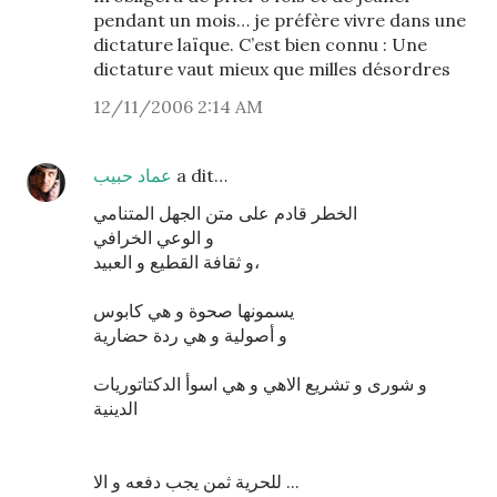
pendant un mois… je préfère vivre dans une
dictature laïque. C’est bien connu : Une
dictature vaut mieux que milles désordres
12/11/2006 2:14 AM
عماد حبيب
a dit…
الخطر قادم على متن الجهل المتنامي
و الوعي الخرافي
و ثقافة القطيع و العبيد،
يسمونها صحوة و هي كابوس
و أصولية و هي ردة حضارية
و شورى و تشريع الاهي و هي اسوأ الدكتاتوريات
الدينية
للحرية ثمن يجب دفعه و الا ...