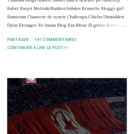
Tunisian blogs Adiboo 3assel Amira-Science po Anticorp
Bahet Barjot MettalicNaddou bidules Brunette Bloggy girl
Samsoum Chasseur de souris Chakoupa Chicha Dismalden
Djem Etranger Ex-Imam Blog Eau Bleue El greco Hatem
jojo ben jojo Jean Ken Kahloucha Diary Khanouf K-Max
PARTAGER
141 COMMENTAIRES
Leila fi amarikia Little Sarah American girl Massir mots a
CONTINUER À LIRE LE POST>>
dire Mouch ex Mazzika Tun...