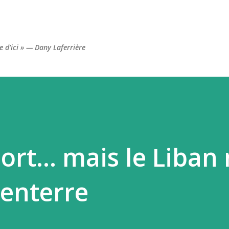
Accéder au contenu principal
re d’ici » — Dany Laferrière
ort... mais le Liban
 enterre