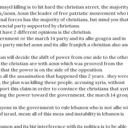
yel killing is to hit hard the christian street, the majorit
a/aoun, Aoun the leader of free patriatic mouvement who 
al forces has the majority of christians, but mind you tha
uencial party supported by christians.
t have 2 different opinions is the christian.
vernment or the march 14 party and its allie geagea and in
 party michel aoun and its allie franjieh a christian also an
an will decide the shift of power from one side to the othe
 the christian are with aoun which was prooved from the
 that the power is on the side of the opposition.
m all the assasination that happened this 2 years , they wer
 the plan was killing these people, accusing syria, without
port this claim in order to convince the christians that syr
hifting the power toward the government, the march 14 grou
one in the government to rule lebanon who is not allie wi
of israel, mean all of this mess and instability in lebanon is
anon and its big interference with its politics is to be able