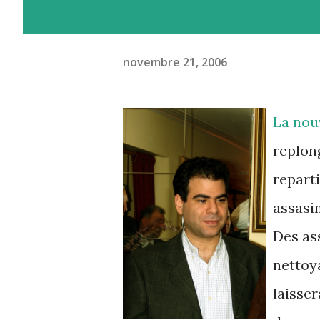
novembre 21, 2006
La nou
replon
reparti
assasin
Des as
nettoya
laisser