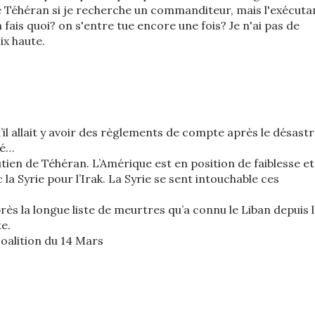
e Téhéran si je recherche un commanditeur, mais l'exécuta
n fais quoi? on s'entre tue encore une fois? Je n'ai pas de
ix haute.
u’il allait y avoir des règlements de compte après le désast
té…
utien de Téhéran. L’Amérique est en position de faiblesse et
la Syrie pour l’Irak. La Syrie se sent intouchable ces
près la longue liste de meurtres qu’a connu le Liban depuis 
e.
coalition du 14 Mars