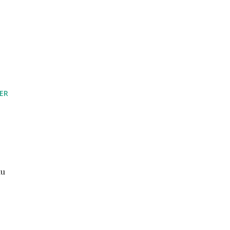
ER
au