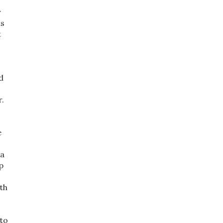
y
is
t
d
r.
e
ia
p
th
 to