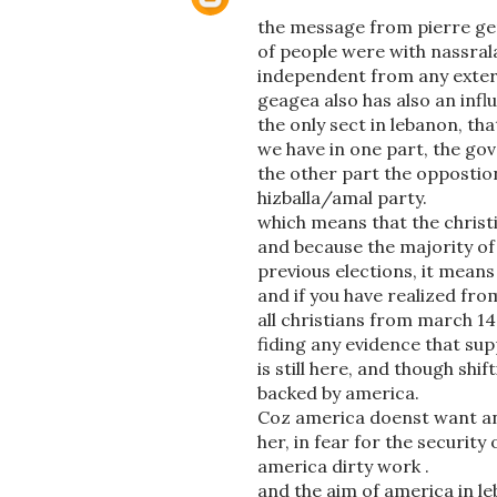
the message from pierre gema
of people were with nassral
independent from any extern
geagea also has also an infl
the only sect in lebanon, tha
we have in one part, the go
the other part the oppostion
hizballa/amal party.
which means that the christi
and because the majority of
previous elections, it means
and if you have realized fro
all christians from march 14,
fiding any evidence that sup
is still here, and though s
backed by america.
Coz america doenst want any
her, in fear for the security 
america dirty work .
and the aim of america in leb