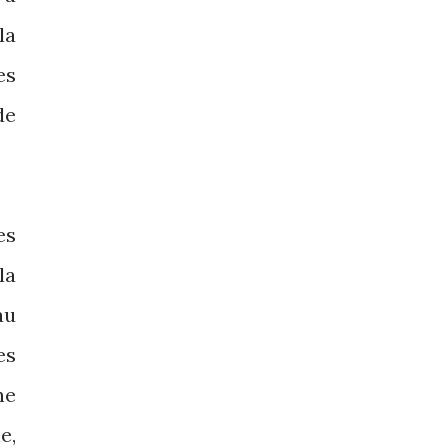
la
es
de
es
la
au
es
ne
e,