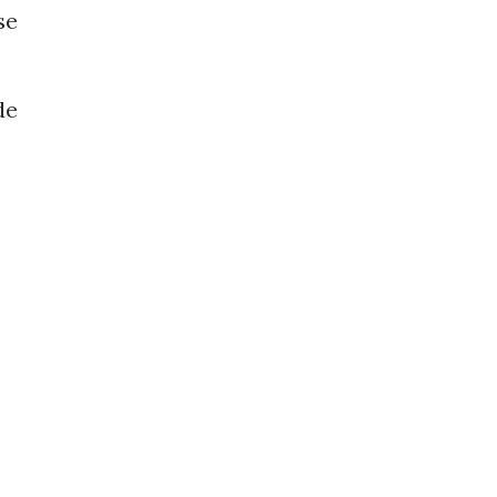
se
de