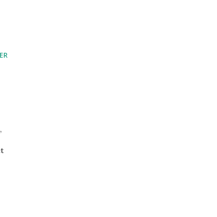
ER
,
et