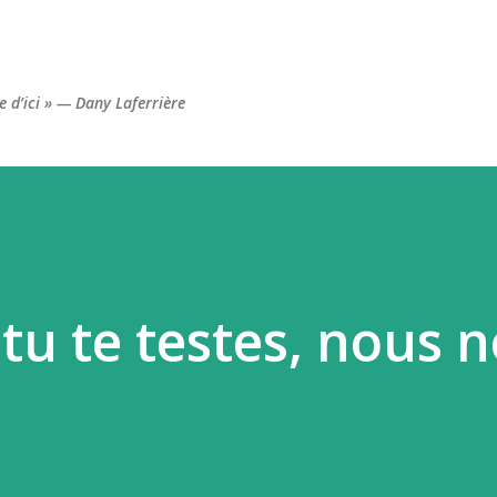
Accéder au contenu principal
re d’ici » — Dany Laferrière
 tu te testes, nous 