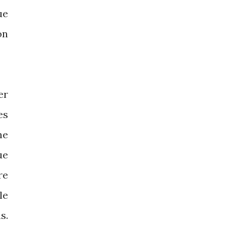
ue
on
er
es
ne
ue
re
le
s.