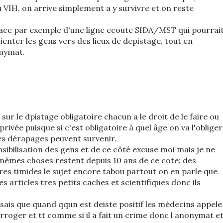
u VIH, on arrive simplement a y survivre et on reste
lace par exemple d'une ligne ecoute SIDA/MST qui pourrai
ienter les gens vers des lieux de depistage, tout en
onymat.
 sur le dpistage obligatoire chacun a le droit de le faire ou
privée puisque si c'est obligatoire à quel âge on va l'obliger
des dérapages peuvent survenir.
nsibilisation des gens et de ce côté excuse moi mais je ne
mêmes choses restent depuis 10 ans de ce cote: des
tres timides le sujet encore tabou partout on en parle que
 articles tres petits caches et scientifiques donc ils
 sais que quand qqun est deiste positif les médecins appele
nterroger et tt comme si il a fait un crime donc l anonymat e