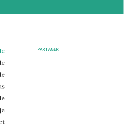
PARTAGER
de
de
le
us
le
je
et