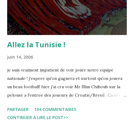
Allez la Tunisie !
juin 14, 2006
je suis vraiment impatient de voir jouer notre equipe
nationale ! j'espere qu'on gagnera et surtout qu'on jouera
un beau football! hier j'ai cru voir Mr Slim Chiboub sur la
pelouse a l'entree des joueurs de Croatie/Bresil . Ca m'a
fait plaisir puisque les tunisiens sont tres rares dans les
PARTAGER
104 COMMENTAIRES
instances internationales.( Je me demande d'ailleurs a quoi
CONTINUER À LIRE LE POST>>
est due cette absence !). Anyway... Inchallah Marbouha !