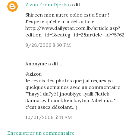
Zizou From Djerba
a dit…
Shireen mon autre coloc est a Sour !
J'espere qu'elle a lu cet article:
http://www.dailystar.com.lb/article.asp?
edition_id=1&categ_id=2&article_id=75762
9/28/2006 8:30 PM
Anonyme a dit…
@zizou
Je revois des photos que j'ai reçues ya
quelques semaines avec un commentaire
""hayy l da7yè l jnoubiyye...yalli 7kitlek
3anna...w hounik ken baytna 2abel ma..."
c'est assez désolant..:)
10/01/2006 5:41 AM
Enregistrer un commentaire