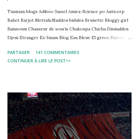
Tunisian blogs Adiboo 3assel Amira-Science po Anticorp
Bahet Barjot MettalicNaddou bidules Brunette Bloggy girl
Samsoum Chasseur de souris Chakoupa Chicha Dismalden
Djem Etranger Ex-Imam Blog Eau Bleue El greco Hatem
jojo ben jojo Jean Ken Kahloucha Diary Khanouf K-Max
PARTAGER
141 COMMENTAIRES
Leila fi amarikia Little Sarah American girl Massir mots a
CONTINUER À LIRE LE POST>>
dire Mouch ex Mazzika Tun...