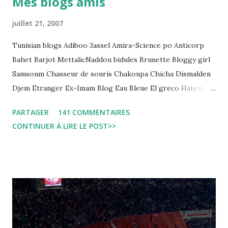
Mes blogs amis
regard des Lignes directrices Luanda"
juillet 21, 2007
Tunisian blogs Adiboo 3assel Amira-Science po Anticorp
Bahet Barjot MettalicNaddou bidules Brunette Bloggy girl
Samsoum Chasseur de souris Chakoupa Chicha Dismalden
Djem Etranger Ex-Imam Blog Eau Bleue El greco Hatem
jojo ben jojo Jean Ken Kahloucha Diary Khanouf K-Max
PARTAGER
141 COMMENTAIRES
Leila fi amarikia Little Sarah American girl Massir mots a
CONTINUER À LIRE LE POST>>
dire Mouch ex Mazzika Tun...