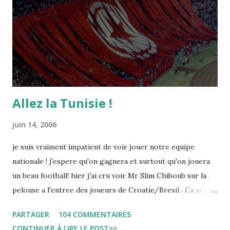
Allez la Tunisie !
juin 14, 2006
je suis vraiment impatient de voir jouer notre equipe
nationale ! j'espere qu'on gagnera et surtout qu'on jouera
un beau football! hier j'ai cru voir Mr Slim Chiboub sur la
pelouse a l'entree des joueurs de Croatie/Bresil . Ca m'a
fait plaisir puisque les tunisiens sont tres rares dans les
PARTAGER
104 COMMENTAIRES
instances internationales.( Je me demande d'ailleurs a quoi
CONTINUER À LIRE LE POST>>