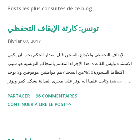
Posts les plus consultés de ce blog
تونس: كارثة الإيقاف التحفظي
février 07, 2017
الإيقاف التحفظي والايداع بالسجن قبل إصدار الحكم يجب ان يكون
الاستثناء وليس القاعدة. هذا الإجراء المعمم بالمحاكم التونسية هو سبب
اكتظاظ السجون(50%من السجناء هم مواطنين موقوفين ولا يوجد
حكم ضدهم) وثابت علميا انه يؤثر على مجرى العدالة بشكل كبير ويؤثر
سلبا على الأحكام فنادرا ما يحكم الموقوف بالبراءة او بمدة اقصر من
PARTAGER
96 COMMENTAIRES
التي قضاها تحفظيا . هذه الممارسات تسبب كوارث اجتماعية واقتصادية
CONTINUER À LIRE LE POST>>
و تجعل المواطن يحقد على المنظومة القضائية و يحس بالظلم و القهر
Pour s'approfondir dans le sujet: Lire L'etude du Labo
démocratique intitulée : "Arrestation, garde à vue, et
détention préventive: Analyse du cadre juridique tunisien au