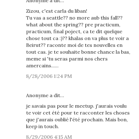
Anonyme a dit…
Zizou, c'est carla du liban!
Tu vas a seattle?? no more aub this fall??
what about the spring?? pre practicum,
practicum, final poject, ca te dit quelque
chose tout ca :)?? khalas on va plus te voir a
Beirut?? raconte moi de tes nouvelles en
tout cas. je te souhaite bonne chance la bas,
meme si 'tu seras parmi nos chers
amercains......
8/28/2006 1:24 PM
Anonyme a dit…
je savais pas pour le meetup. j'aurais voulu
te voir cet été pour te racconter les choses
que j'aurais oublié l'été prochain. Mais bon,
keep in touch.
8/29/2006 4:15 AM