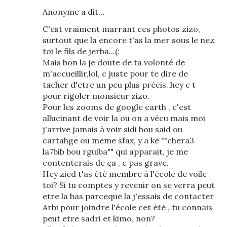
Anonyme a dit…
C'est vraiment marrant ces photos zizo,
surtout que la encore t'as la mer sous le nez
toi le fils de jerba...(:
Mais bon la je doute de ta volonté de
m'accueillir,lol, c juste pour te dire de
tacher d'etre un peu plus précis..hey c t
pour rigoler monsieur zizo.
Pour les zooms de google earth , c'est
allucinant de voir la ou on a vécu mais moi
j'arrive jamais à voir sidi bou said ou
cartahge ou meme sfax, y a ke ""chera3
la7bib bou rguiba"" qui apparait, je me
contenterais de ça , c pas grave.
Hey zied t'as été membre à l'école de voile
toi? Si tu comptes y revenir on se verra peut
etre la bas parceque la j'essais de contacter
Arbi pour joindre l'école cet été , tu connais
peut etre sadri et kimo, non?