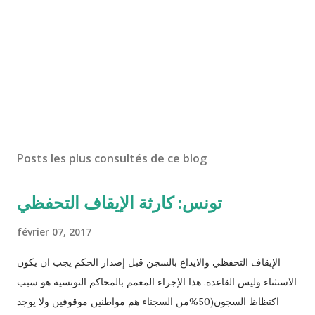
Posts les plus consultés de ce blog
تونس: كارثة الإيقاف التحفظي
février 07, 2017
الإيقاف التحفظي والايداع بالسجن قبل إصدار الحكم يجب ان يكون
الاستثناء وليس القاعدة. هذا الإجراء المعمم بالمحاكم التونسية هو سبب
اكتظاظ السجون(50%من السجناء هم مواطنين موقوفين ولا يوجد