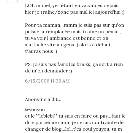
LOL manel, yes étant en vacances depuis
hier je traîne/zone pas mal ici aujourd'hui ;)
Pour ta maman...mmm je suis pas sur qu'on
puisse la remplacée mais traîne un peu ici,
tu va voir l'ambiance est bonne et on
s'attache vite au gens :) alors à defaut
t'auras nous ;)
PS: je sais pas faire les bricks, ça sert à rien
de m'en demander ;)
6/15/2006 11:33 AM
Anonyme a dit…
@youyou
et le ""leblebi"" tu sais en faire ou pas...faut le
dire parceque sinon je serais contrainte de
changer de blog...lol..t'es coul youyou..tu m