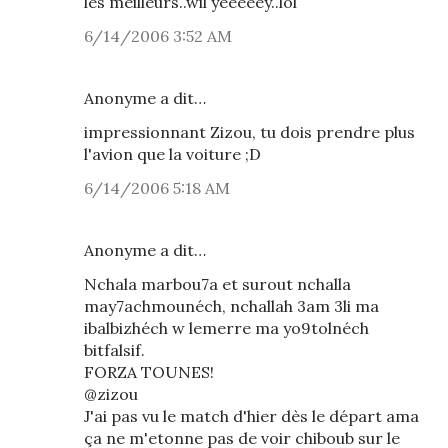
les meilleurs..wil yéèèèèy..lol
6/14/2006 3:52 AM
Anonyme a dit…
impressionnant Zizou, tu dois prendre plus
l'avion que la voiture ;D
6/14/2006 5:18 AM
Anonyme a dit…
Nchala marbou7a et surout nchalla
may7achmounéch, nchallah 3am 3li ma
ibalbizhéch w lemerre ma yo9tolnéch
bitfalsif.
FORZA TOUNES!
@zizou
J'ai pas vu le match d'hier dès le départ ama
ça ne m'etonne pas de voir chiboub sur le