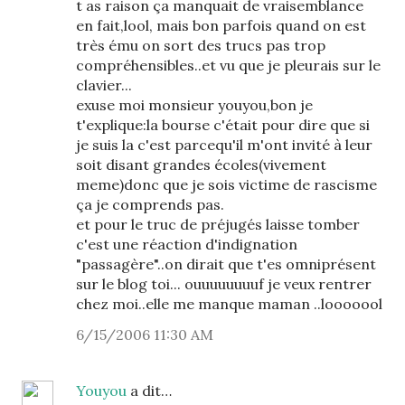
t as raison ça manquait de vraisemblance
en fait,lool, mais bon parfois quand on est
très ému on sort des trucs pas trop
compréhensibles..et vu que je pleurais sur le
clavier...
exuse moi monsieur youyou,bon je
t'explique:la bourse c'était pour dire que si
je suis la c'est parcequ'il m'ont invité à leur
soit disant grandes écoles(vivement
meme)donc que je sois victime de rascisme
ça je comprends pas.
et pour le truc de préjugés laisse tomber
c'est une réaction d'indignation
"passagère"..on dirait que t'es omniprésent
sur le blog toi... ouuuuuuuuf je veux rentrer
chez moi..elle me manque maman ..looooool
6/15/2006 11:30 AM
Youyou
a dit…