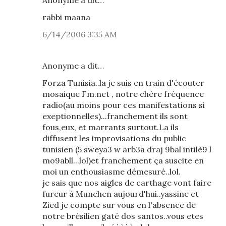
Anonyme a dit…
rabbi maana
6/14/2006 3:35 AM
Anonyme a dit…
Forza Tunisia..la je suis en train d'écouter
mosaique Fm.net , notre chère fréquence
radio(au moins pour ces manifestations si
exeptionnelles)...franchement ils sont
fous,eux, et marrants surtout.La ils
diffusent les improvisations du public
tunisien (5 sweya3 w arb3a draj 9bal intilè9 l
mo9abll...lol)et franchement ça suscite en
moi un enthousiasme démesuré..lol.
je sais que nos aigles de carthage vont faire
fureur à Munchen aujourd'hui..yassine et
Zied je compte sur vous en l'absence de
notre brésilien gaté dos santos..vous etes