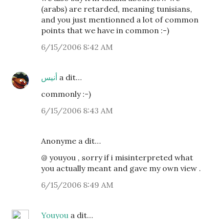
(arabs) are retarded, meaning tunisians,
and you just mentionned a lot of common
points that we have in common :-)
6/15/2006 8:42 AM
أنيس
a dit…
commonly :-)
6/15/2006 8:43 AM
Anonyme a dit…
@ youyou , sorry if i misinterpreted what
you actually meant and gave my own view .
6/15/2006 8:49 AM
Youyou
a dit…