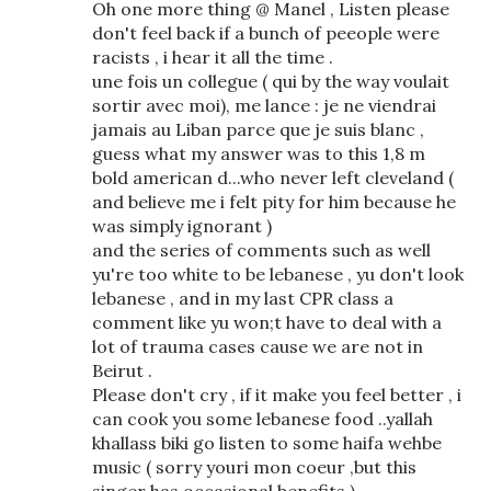
Oh one more thing @ Manel , Listen please
don't feel back if a bunch of peeople were
racists , i hear it all the time .
une fois un collegue ( qui by the way voulait
sortir avec moi), me lance : je ne viendrai
jamais au Liban parce que je suis blanc ,
guess what my answer was to this 1,8 m
bold american d...who never left cleveland (
and believe me i felt pity for him because he
was simply ignorant )
and the series of comments such as well
yu're too white to be lebanese , yu don't look
lebanese , and in my last CPR class a
comment like yu won;t have to deal with a
lot of trauma cases cause we are not in
Beirut .
Please don't cry , if it make you feel better , i
can cook you some lebanese food ..yallah
khallass biki go listen to some haifa wehbe
music ( sorry youri mon coeur ,but this