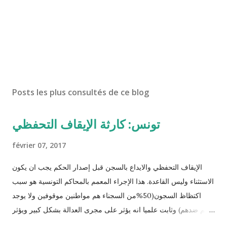
Posts les plus consultés de ce blog
تونس: كارثة الإيقاف التحفظي
février 07, 2017
الإيقاف التحفظي والايداع بالسجن قبل إصدار الحكم يجب ان يكون
الاستثناء وليس القاعدة. هذا الإجراء المعمم بالمحاكم التونسية هو سبب
اكتظاظ السجون(50%من السجناء هم مواطنين موقوفين ولا يوجد
حكم ضدهم) وثابت علميا انه يؤثر على مجرى العدالة بشكل كبير ويؤثر
سلبا على الأحكام فنادرا ما يحكم الموقوف بالبراءة او بمدة اقصر من