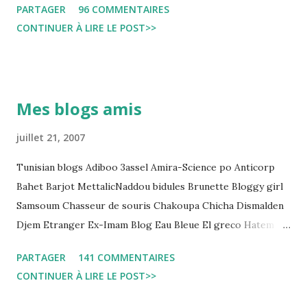
PARTAGER
96 COMMENTAIRES
التي قضاها تحفظيا . هذه الممارسات تسبب كوارث اجتماعية واقتصادية
CONTINUER À LIRE LE POST>>
و تجعل المواطن يحقد على المنظومة القضائية و يحس بالظلم و القهر
Pour s'approfondir dans le sujet: Lire L'etude du Labo
démocratique intitulée : "Arrestation, garde à vue, et
détention préventive: Analyse du cadre juridique tunisien au
Mes blogs amis
regard des Lignes directrices Luanda"
juillet 21, 2007
Tunisian blogs Adiboo 3assel Amira-Science po Anticorp
Bahet Barjot MettalicNaddou bidules Brunette Bloggy girl
Samsoum Chasseur de souris Chakoupa Chicha Dismalden
Djem Etranger Ex-Imam Blog Eau Bleue El greco Hatem
jojo ben jojo Jean Ken Kahloucha Diary Khanouf K-Max
PARTAGER
141 COMMENTAIRES
Leila fi amarikia Little Sarah American girl Massir mots a
CONTINUER À LIRE LE POST>>
dire Mouch ex Mazzika Tun...