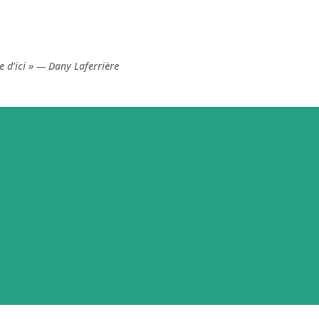
Accéder au contenu principal
re d’ici » — Dany Laferrière