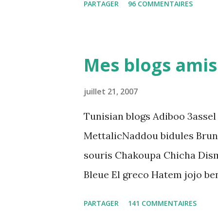
PARTAGER
96 COMMENTAIRES
المنظومة القضائية و يحس بالظلم
و القهر Pour s'approfondir dans le sujet: Lire L'etude du Labo
démocratique intitulée : "Arr
Mes blogs amis
préventive: Analyse du cadre 
directrices Luanda"
juillet 21, 2007
Tunisian blogs Adiboo 3assel
MettalicNaddou bidules Brun
souris Chakoupa Chicha Dis
Bleue El greco Hatem jojo be
K-Max Leila fi amarikia Littl
PARTAGER
141 COMMENTAIRES
Mouch ex Mazzika Tun...