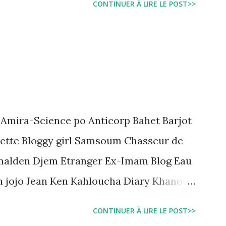
CONTINUER À LIRE LE POST>>
اجتماعية واقتصادية و تجعل المواطن يحقد على 
estation, garde à vue, et détention
juridique tunisien au regard des Lignes
 Amira-Science po Anticorp Bahet Barjot
ette Bloggy girl Samsoum Chasseur de
malden Djem Etranger Ex-Imam Blog Eau
n jojo Jean Ken Kahloucha Diary Khanouf
e Sarah American girl Massir mots a dire
CONTINUER À LIRE LE POST>>