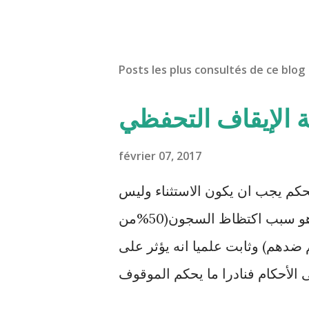
Posts les plus consultés de ce blog
ة الإيقاف التحفظي
février 07, 2017
حكم يجب ان يكون الاستثناء وليس
القاعدة. هذا الإجراء المعمم بالمحاكم التونسية هو سبب اكتظاظ السجون(50%من
ضدهم) وثابت علميا انه يؤثر على
 الأحكام فنادرا ما يحكم الموقوف
ظيا . هذه الممارسات تسبب كوارث