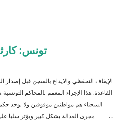
تونس: كارث
الإيقاف التحفظي والايداع بالسجن قبل إصدار ال
السجناء هم مواطنين موقوفين ولا يوجد حكم 
مجرى العدالة بشكل كبير ويؤثر سلبا على
بالبراءة او بمدة اقصر من التي قضاها تحف