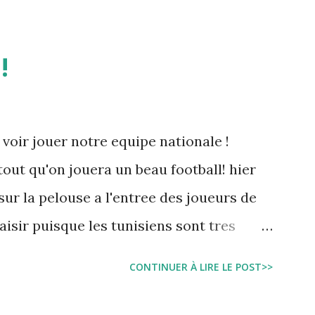
!
 voir jouer notre equipe nationale !
tout qu'on jouera un beau football! hier
sur la pelouse a l'entree des joueurs de
laisir puisque les tunisiens sont tres
rnationales.( Je me demande d'ailleurs a
CONTINUER À LIRE LE POST>>
. Anyway... Inchallah Marbouha !