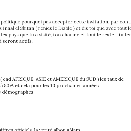
a politique pourquoi pas accepter cette invitation, par cont
 Inaal el Shitan ( renies le Diable ) et dis toi que avec tout l
es pays que tu a visité, ton charme et tout le reste....tu fe
 seront actifs.
s ( cad AFRIQUE, ASIE et AMERIQUE du SUD ) les taux de
à 50% et cela pour les 10 prochaines années
es démographes
ffres officiels, la vérité alhou a3lam