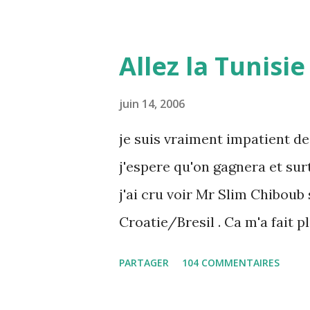
Allez la Tunisie 
juin 14, 2006
je suis vraiment impatient de
j'espere qu'on gagnera et sur
j'ai cru voir Mr Slim Chiboub 
Croatie/Bresil . Ca m'a fait p
rares dans les instances inte
PARTAGER
104 COMMENTAIRES
quoi est due cette absence !)