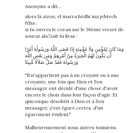
Anonyme a dit…
alors là zizou, el marra hédhi ma jebtech
féha :
si tu ouvres le coran sur le 36ème verset de
sourat ala7zab tu liras :
وَمَا كَانَ لِمُؤْمِنٍ وَلَا مُؤْمِنَةٍ إِذَا قَضَى اللَّهُ وَرَسُولُهُ أَمْرًا
أَن يَكُونَ لَهُمُ الْخِيَرَةُ مِنْ أَمْرِهِمْ وَمَن يَعْصِ اللَّهَ
وَرَسُولَهُ فَقَدْ ضَلَّ ضَلَالًا مُّبِينًا
"Il n'appartient pas à un croyant ou à une
croyante, une fois que Dieu et Son
messager ont décidé d'une chose d'avoir
encore le choix dans leur façon d'agir. Et
quiconque désobéit à Dieu et à Son
messager, s'est égaré certes, d'un
égarement évident."
Malheureusement nous autres tunisiens,