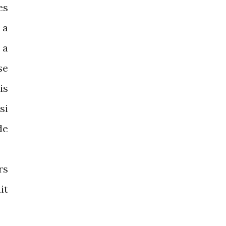
es
 a
 a
se
is
si
de
rs
it