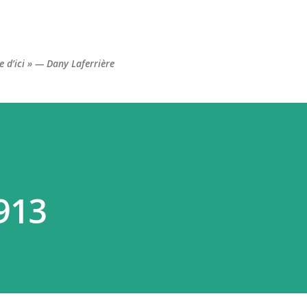
Accéder au contenu principal
re d’ici » — Dany Laferrière
913