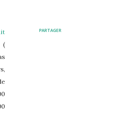
PARTAGER
it
 (
as
s,
de
00
00