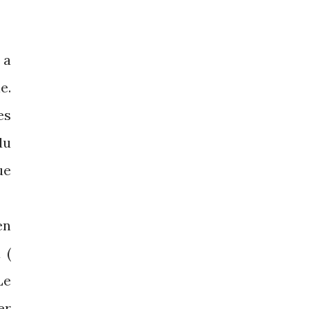
 a
e.
es
du
ue
en
 (
Le
er