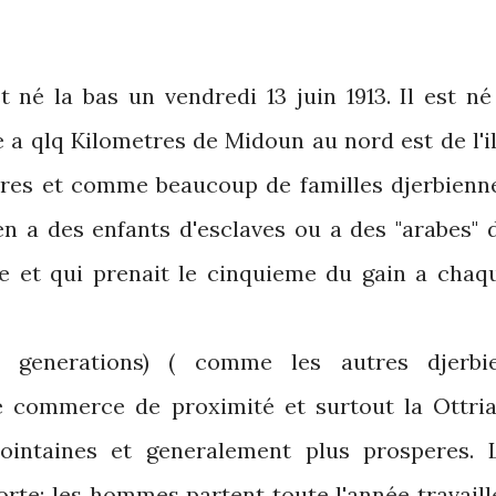
 né la bas un vendredi 13 juin 1913. Il est né
 a qlq Kilometres de Midoun au nord est de l'il
rres et comme beaucoup de familles djerbienn
ien a des enfants d'esclaves ou a des "arabes" 
rre et qui prenait le cinquieme du gain a chaq
 generations) ( comme les autres djerbi
e commerce de proximité et surtout la Ottria
 lointaines et generalement plus prosperes. 
orte: les hommes partent toute l'année travaill