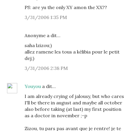
PS: are yu the only XY amon the XX??
3/31/2006 1:35 PM
Anonyme a dit…
saha lzizou;)
allez ramene les tous a kélibia pour le petit
dej;)
3/31/2006 2:38 PM
Youyou
a dit…
I am already crying of jalousy, but who cares
I'll be there in august and maybe all october
also before taking (at last) my first position
as a doctor in november ;-p
Zizou, tu pars pas avant que je rentre! je te