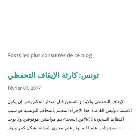
Posts les plus consultés de ce blog
تونس: كارثة الإيقاف التحفظي
février 07, 2017
الإيقاف التحفظي والايداع بالسجن قبل إصدار الحكم يجب ان يكون
الاستثناء وليس القاعدة. هذا الإجراء المعمم بالمحاكم التونسية هو سبب
اكتظاظ السجون(50%من السجناء هم مواطنين موقوفين ولا يوجد
حكم ضدهم) وثابت علميا انه يؤثر على مجرى العدالة بشكل كبير ويؤثر
سلبا على الأحكام فنادرا ما يحكم الموقوف بالبراءة او بمدة اقصر من