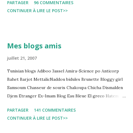
PARTAGER
96 COMMENTAIRES
التي قضاها تحفظيا . هذه الممارسات تسبب كوارث اجتماعية واقتصادية
CONTINUER À LIRE LE POST>>
و تجعل المواطن يحقد على المنظومة القضائية و يحس بالظلم و القهر
Pour s'approfondir dans le sujet: Lire L'etude du Labo
démocratique intitulée : "Arrestation, garde à vue, et
détention préventive: Analyse du cadre juridique tunisien au
Mes blogs amis
regard des Lignes directrices Luanda"
juillet 21, 2007
Tunisian blogs Adiboo 3assel Amira-Science po Anticorp
Bahet Barjot MettalicNaddou bidules Brunette Bloggy girl
Samsoum Chasseur de souris Chakoupa Chicha Dismalden
Djem Etranger Ex-Imam Blog Eau Bleue El greco Hatem
jojo ben jojo Jean Ken Kahloucha Diary Khanouf K-Max
PARTAGER
141 COMMENTAIRES
Leila fi amarikia Little Sarah American girl Massir mots a
CONTINUER À LIRE LE POST>>
dire Mouch ex Mazzika Tun...