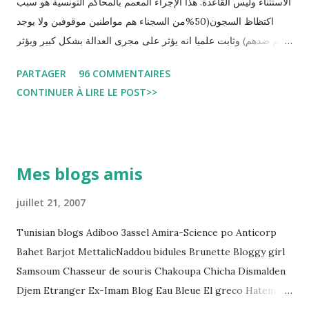
الاستثناء وليس القاعدة. هذا الإجراء المعمم بالمحاكم التونسية هو سبب
اكتظاظ السجون(50%من السجناء هم مواطنين موقوفين ولا يوجد
حكم ضدهم) وثابت علميا انه يؤثر على مجرى العدالة بشكل كبير ويؤثر
سلبا على الأحكام فنادرا ما يحكم الموقوف بالبراءة او بمدة اقصر من
PARTAGER
96 COMMENTAIRES
التي قضاها تحفظيا . هذه الممارسات تسبب كوارث اجتماعية واقتصادية
CONTINUER À LIRE LE POST>>
و تجعل المواطن يحقد على المنظومة القضائية و يحس بالظلم و القهر
Pour s'approfondir dans le sujet: Lire L'etude du Labo
démocratique intitulée : "Arrestation, garde à vue, et
détention préventive: Analyse du cadre juridique tunisien au
Mes blogs amis
regard des Lignes directrices Luanda"
juillet 21, 2007
Tunisian blogs Adiboo 3assel Amira-Science po Anticorp
Bahet Barjot MettalicNaddou bidules Brunette Bloggy girl
Samsoum Chasseur de souris Chakoupa Chicha Dismalden
Djem Etranger Ex-Imam Blog Eau Bleue El greco Hatem