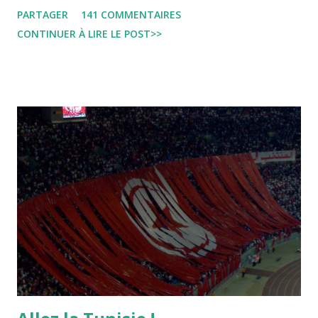
jojo ben jojo Jean Ken Kahloucha Diary Khanouf K-Max
PARTAGER
141 COMMENTAIRES
Leila fi amarikia Little Sarah American girl Massir mots a
CONTINUER À LIRE LE POST>>
dire Mouch ex Mazzika Tun...